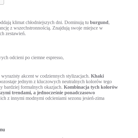
ddają klimat chłodniejszych dni. Dominują tu
burgund
,
gancję z wszechstronnością. Znajdują swoje miejsce w
ch zestawień.
ych odcieni po ciemne espresso,
 wyrazisty akcent w codziennych stylizacjach.
Khaki
ozostaje jednym z kluczowych neutralnych kolorów tego
zy bardziej formalnych okazjach.
Kombinacja tych kolorów
wszymi trendami, a jednocześnie ponadczasowo
 ich z innymi modnymi odcieniami sezonu jesień-zima
onu