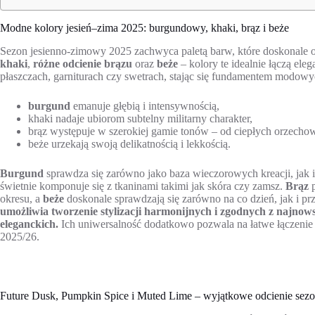
Modne kolory jesień–zima 2025: burgundowy, khaki, brąz i beże
Sezon jesienno-zimowy 2025 zachwyca paletą barw, które doskonale o
khaki
,
różne odcienie brązu
oraz
beże
– kolory te idealnie łączą ele
płaszczach, garniturach czy swetrach, stając się fundamentem modowy
burgund
emanuje głębią i intensywnością,
khaki nadaje ubiorom subtelny militarny charakter,
brąz występuje w szerokiej gamie tonów – od ciepłych orzechow
beże urzekają swoją delikatnością i lekkością.
Burgund
sprawdza się zarówno jako baza wieczorowych kreacji, jak i
świetnie komponuje się z tkaninami takimi jak skóra czy zamsz.
Brąz
p
okresu, a
beże
doskonale sprawdzają się zarówno na co dzień, jak i pr
umożliwia tworzenie stylizacji harmonijnych i zgodnych z najno
eleganckich.
Ich uniwersalność dodatkowo pozwala na łatwe łączenie
2025/26.
Future Dusk, Pumpkin Spice i Muted Lime – wyjątkowe odcienie sez