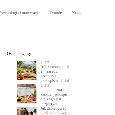
Psychologia i motywacja
O mnie
Kontakt
Ostatnie wpisy
Dieta
śródziemnomorsk
a – zasady,
przepisy i
jadłospis na 7 dni
Dieta
ketogeniczna –
zasady, jadłospis i
dla kogo jest
bezpieczna
Jak zaplanować
budżet domowy –