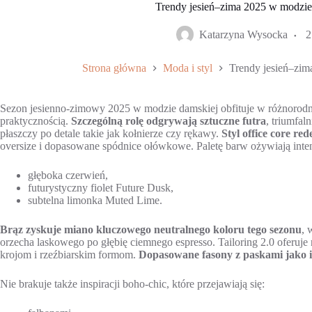
Trendy jesień–zima 2025 w modzie 
Katarzyna Wysocka
2
Strona główna
Moda i styl
Trendy jesień–zim
Sezon jesienno-zimowy 2025 w modzie damskiej obfituje w różnorodne
praktycznością.
Szczególną rolę odgrywają sztuczne futra
, triumfal
płaszczy po detale takie jak kołnierze czy rękawy.
Styl office core re
oversize i dopasowane spódnice ołówkowe. Paletę barw ożywiają inte
głęboka czerwień,
futurystyczny fiolet Future Dusk,
subtelna limonka Muted Lime.
Brąz zyskuje miano kluczowego neutralnego koloru tego sezonu
, 
orzecha laskowego po głębię ciemnego espresso. Tailoring 2.0 oferuj
krojom i rzeźbiarskim formom.
Dopasowane fasony z paskami jako i
Nie brakuje także inspiracji boho-chic, które przejawiają się: