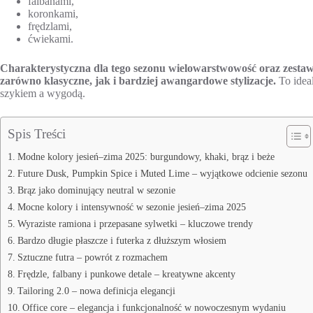
falbanami,
koronkami,
frędzlami,
ćwiekami.
Charakterystyczna dla tego sezonu wielowarstwowość oraz zestawi
zarówno klasyczne, jak i bardziej awangardowe stylizacje.
To idea
szykiem a wygodą.
Spis Treści
Modne kolory jesień–zima 2025: burgundowy, khaki, brąz i beże
Future Dusk, Pumpkin Spice i Muted Lime – wyjątkowe odcienie sezonu
Brąz jako dominujący neutral w sezonie
Mocne kolory i intensywność w sezonie jesień–zima 2025
Wyraziste ramiona i przepasane sylwetki – kluczowe trendy
Bardzo długie płaszcze i futerka z dłuższym włosiem
Sztuczne futra – powrót z rozmachem
Frędzle, falbany i punkowe detale – kreatywne akcenty
Tailoring 2.0 – nowa definicja elegancji
Office core – elegancja i funkcjonalność w nowoczesnym wydaniu