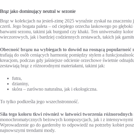
Brąz jako dominujący neutral w sezonie
Brąz w kolekcjach na jesień-zimę 2025 wyraźnie zyskał na znaczeniu j
czerń. Jego bogata paleta – od ciepłego orzecha laskowego po głęboki
barwami sezonu, takimi jak burgund czy khaki. Ten uniwersalny kolor
wieczorowych, jak i bardziej codziennych zestawach, takich jak garnitu
Obecność brązu na wybiegach to dowód na rosnącą popularność n
trafiają do osób ceniących harmonię pomiędzy stylem a funkcjonalno
kreacjom, podczas gdy jaśniejsze odcienie orzechowe świetnie odnajdują
zestawiają brąz z różnorodnymi materiałami, takimi jak:
futra,
dzianiny,
skóra – zarówno naturalna, jak i ekologiczna.
To tylko podkreśla jego wszechstronność.
Siła tego koloru tkwi również w łatwości tworzenia różnorodnych st
monochromatycznych beżowych kompozycjach, jak i z intensywnymi a
Wprowadzenie go do garderoby to odpowiedź na potrzeby kobiet posz
najnowszymi trendami mody.