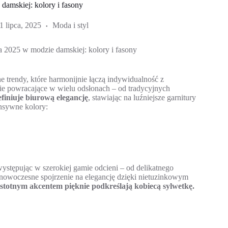
damskiej: kolory i fasony
1 lipca, 2025
Moda i styl
a 2025 w modzie damskiej: kolory i fasony
 trendy, które harmonijnie łączą indywidualność z
nie powracające w wielu odsłonach – od tradycyjnych
definiuje biurową elegancję
, stawiając na luźniejsze garnitury
nsywne kolory:
występując w szerokiej gamie odcieni – od delikatnego
e nowoczesne spojrzenie na elegancję dzięki nietuzinkowym
stotnym akcentem pięknie podkreślają kobiecą sylwetkę.