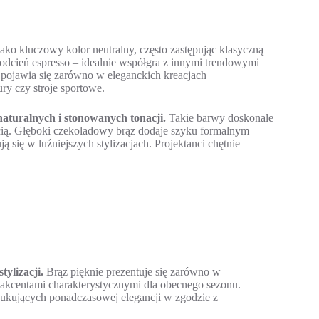
ako kluczowy kolor neutralny, często zastępując klasyczną
 odcień espresso – idealnie współgra z innymi trendowymi
 pojawia się zarówno w eleganckich kreacjach
ry czy stroje sportowe.
aturalnych i stonowanych tonacji.
Takie barwy doskonale
ścią. Głęboki czekoladowy brąz dodaje szyku formalnym
 się w luźniejszych stylizacjach. Projektanci chętnie
ylizacji.
Brąz pięknie prezentuje się zarówno w
kcentami charakterystycznymi dla obecnego sezonu.
ukujących ponadczasowej elegancji w zgodzie z