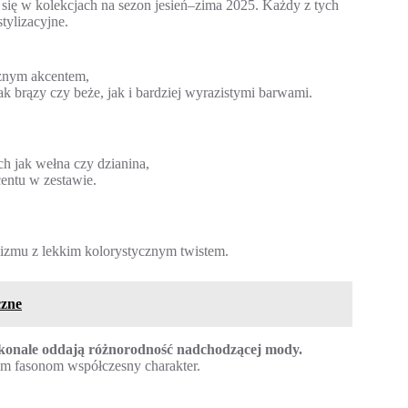
się w kolekcjach na sezon jesień–zima 2025. Każdy z tych
tylizacyjne.
cznym akcentem,
k brązy czy beże, jak i bardziej wyrazistymi barwami.
ch jak wełna czy dzianina,
centu w zestawie.
lizmu z lekkim kolorystycznym twistem.
czne
skonale oddają różnorodność nadchodzącej mody.
ym fasonom współczesny charakter.