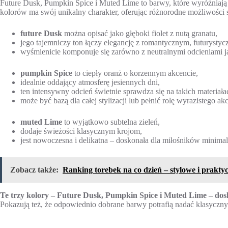
Future Dusk, Pumpkin Spice i Muted Lime to barwy, które wyróżniają 
kolorów ma swój unikalny charakter, oferując różnorodne możliwości s
future Dusk
można opisać jako głęboki fiolet z nutą granatu,
jego tajemniczy ton łączy elegancję z romantycznym, futurysty
wyśmienicie komponuje się zarówno z neutralnymi odcieniami ja
pumpkin Spice
to ciepły oranż o korzennym akcencie,
idealnie oddający atmosferę jesiennych dni,
ten intensywny odcień świetnie sprawdza się na takich materiała
może być bazą dla całej stylizacji lub pełnić rolę wyrazistego ak
muted Lime
to wyjątkowo subtelna zieleń,
dodaje świeżości klasycznym krojom,
jest nowoczesna i delikatna – doskonała dla miłośników minima
Zobacz także:
Ranking torebek na co dzień – stylowe i prakty
Te trzy kolory – Future Dusk, Pumpkin Spice i Muted Lime – do
Pokazują też, że odpowiednio dobrane barwy potrafią nadać klasyczn