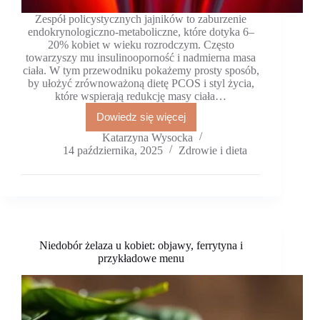
Zespół policystycznych jajników to zaburzenie
endokrynologiczno‑metaboliczne, które dotyka 6–
20% kobiet w wieku rozrodczym. Często
towarzyszy mu insulinooporność i nadmierna masa
ciała. W tym przewodniku pokażemy prosty sposób,
by ułożyć zrównoważoną dietę PCOS i styl życia,
które wspierają redukcję masy ciała…
Dowiedz się więcej
PCOS
a
Katarzyna Wysocka
odchudzanie:
14 października, 2025
Zdrowie i dieta
co
jeść
przy
zespole
policystycznych
jajników
Niedobór żelaza u kobiet: objawy, ferrytyna i
przykładowe menu