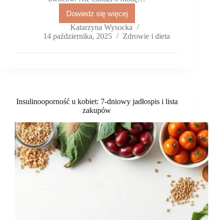
Dowiedz się więcej
Jadłospis
przeciwzapalny
Katarzyna Wysocka
na
14 października, 2025
Zdrowie i dieta
5
dni
Insulinooporność u kobiet: 7-dniowy jadłospis i lista
zakupów