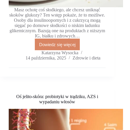
Masz ochotę coś słodkiego, ale chcesz uniknąć
skoków glukozy? Ten wstęp pokaże, że to możliwe.
Osoby dla insulinoopornych i z cukrzycą mogą
sięgać po domowe słodkości o niskim ładunku
glikemicznym. Bazują one na produktach z niższym
IG, białku i zdrowych…
Dowiedz się więcej
Słodko
i
Katarzyna Wysocka
zdrowo:
14 października, 2025
Zdrowie i dieta
desery
o
niskim
IG
dla
łasuchów
Oś jelito-skóra: probiotyki w trądziku, AZS i
wypadaniu włosów