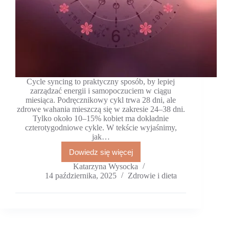
Cycle syncing to praktyczny sposób, by lepiej
zarządzać energii i samopoczuciem w ciągu
miesiąca. Podręcznikowy cykl trwa 28 dni, ale
zdrowe wahania mieszczą się w zakresie 24–38 dni.
Tylko około 10–15% kobiet ma dokładnie
czterotygodniowe cykle. W tekście wyjaśnimy,
jak…
Dowiedz się więcej
Cycle
syncing:
Katarzyna Wysocka
dopasuj
14 października, 2025
Zdrowie i dieta
jedzenie
i
trening
do
cyklu