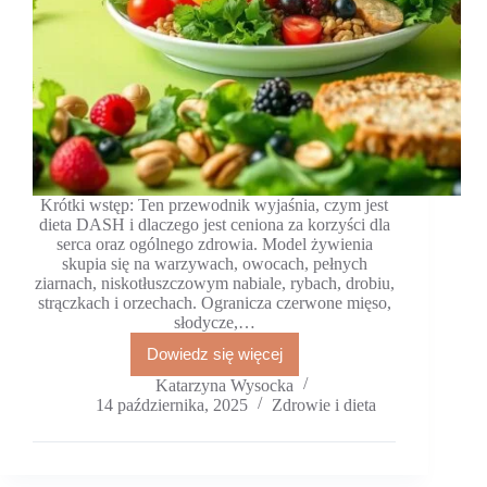
Krótki wstęp: Ten przewodnik wyjaśnia, czym jest
dieta DASH i dlaczego jest ceniona za korzyści dla
serca oraz ogólnego zdrowia. Model żywienia
skupia się na warzywach, owocach, pełnych
ziarnach, niskotłuszczowym nabiale, rybach, drobiu,
strączkach i orzechach. Ogranicza czerwone mięso,
słodycze,…
Dowiedz się więcej
Dieta
DASH
Katarzyna Wysocka
dla
14 października, 2025
Zdrowie i dieta
początkujących
+
10
łatwych
przepisów