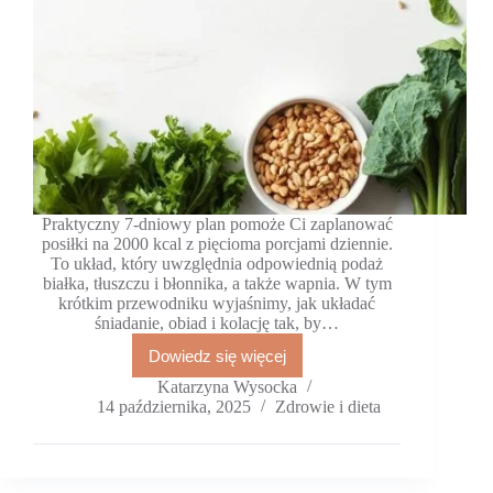
Praktyczny 7-dniowy plan pomoże Ci zaplanować
posiłki na 2000 kcal z pięcioma porcjami dziennie.
To układ, który uwzględnia odpowiednią podaż
białka, tłuszczu i błonnika, a także wapnia. W tym
krótkim przewodniku wyjaśnimy, jak układać
śniadanie, obiad i kolację tak, by…
Dowiedz się więcej
Insulinooporność
u
Katarzyna Wysocka
kobiet:
14 października, 2025
Zdrowie i dieta
7-
dniowy
jadłospis
i
lista