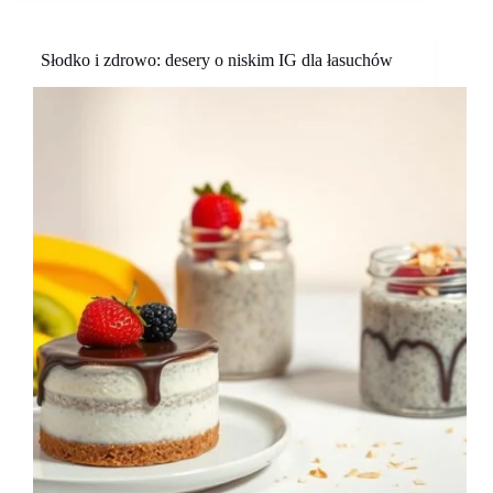
zakupów
Słodko i zdrowo: desery o niskim IG dla łasuchów