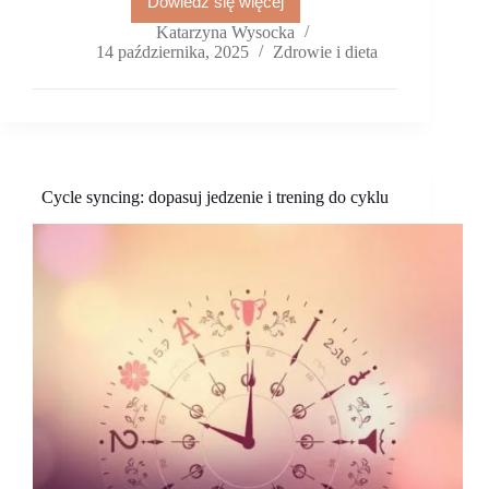
Dowiedz się więcej
Oś
jelito-
Katarzyna Wysocka
skóra:
14 października, 2025
Zdrowie i dieta
probiotyki
w
trądziku,
AZS
i
wypadaniu
włosów
Cycle syncing: dopasuj jedzenie i trening do cyklu