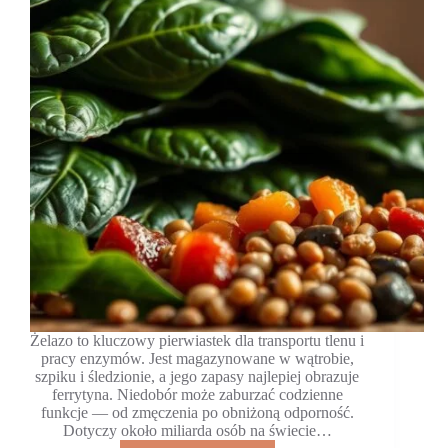
Żelazo to kluczowy pierwiastek dla transportu tlenu i
pracy enzymów. Jest magazynowane w wątrobie,
szpiku i śledzionie, a jego zapasy najlepiej obrazuje
ferrytyna. Niedobór może zaburzać codzienne
funkcje — od zmęczenia po obniżoną odporność.
Dotyczy około miliarda osób na świecie…