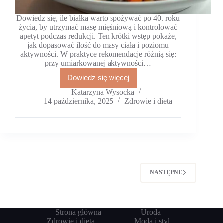
Dowiedz się, ile białka warto spożywać po 40. roku
życia, by utrzymać masę mięśniową i kontrolować
apetyt podczas redukcji. Ten krótki wstęp pokaże,
jak dopasować ilość do masy ciała i poziomu
aktywności. W praktyce rekomendacje różnią się:
przy umiarkowanej aktywności…
Dowiedz się więcej
Ile
białka
Katarzyna Wysocka
po
14 października, 2025
Zdrowie i dieta
40?
Prosty
kalkulator
zapotrzebowania
NASTĘPNE
Strona główna
Uroda
Zdrowie i dieta
Moda i styl