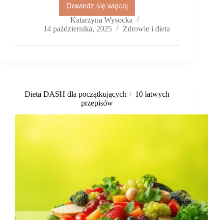
Dowiedz się więcej
Niedobór
żelaza
Katarzyna Wysocka
u
14 października, 2025
Zdrowie i dieta
kobiet:
objawy,
ferrytyna
i
przykładowe
menu
Dieta DASH dla początkujących + 10 łatwych
przepisów