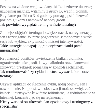
Postaw na złożone węglowodany, białko i zdrowe tłuszcze;
uzupełniaj magnez, witaminy z grupy B, wapń i błonnik.
Regularne posiłki co 3–4 godziny pomagają stabilizować
poziom glukozy i hamować napady głodu.
Jak powinien wyglądać trening w fazie lutealnej?
Zmniejsz objętość treningu i zwiększ nacisk na regenerację,
sen i rozciąganie. W razie pogorszenia samopoczucia skróć
sesje lub wybierz aktywność o niższej intensywności.
Jakie strategie pomagają ograniczyć zachcianki przed
miesiączką?
Regularność posiłków, zwiększenie białka i błonnika,
ograniczenie cukru, soli, kawy i alkoholu oraz planowanie
zdrowych przekąsek pomagają w kontroli zachcianek.
Jak monitorować fazy cyklu i dostosowywać kalorie oraz
trening?
Używaj aplikacji do śledzenia cyklu, notuj objawy, sen i
nawodnienie. Na podstawie obserwacji możesz zwiększać
kalorie i intensywność w fazie folikularnej, a redukować je w
lutealnej, koncentrując się na regeneracji.
Kiedy warto skonsultować plan żywieniowy i treningowy z
specjalistą?