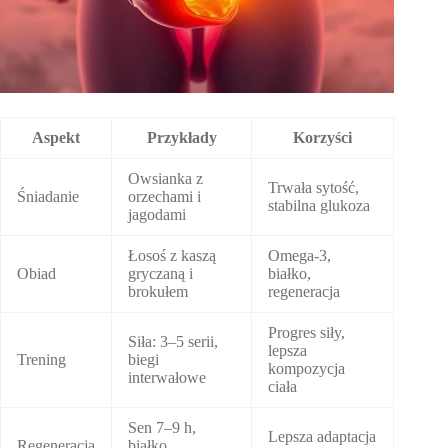
Aspekt
Przykłady
Korzyści
Owsianka z
Trwała sytość,
Śniadanie
orzechami i
stabilna glukoza
jagodami
Łosoś z kaszą
Omega-3,
Obiad
gryczaną i
białko,
brokułem
regeneracja
Progres siły,
Siła: 3–5 serii,
lepsza
Trening
biegi
kompozycja
interwałowe
ciała
Sen 7–9 h,
Lepsza adaptacja
Regeneracja
białko