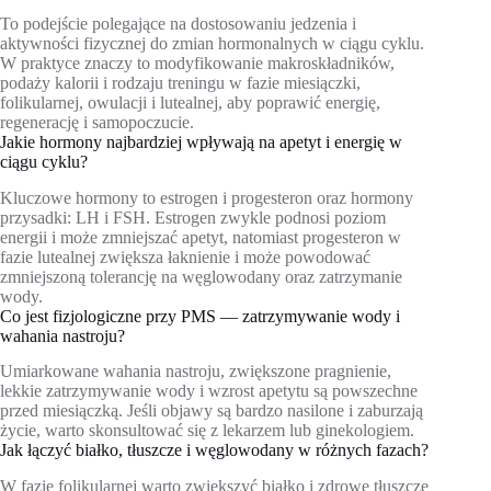
To podejście polegające na dostosowaniu jedzenia i
aktywności fizycznej do zmian hormonalnych w ciągu cyklu.
W praktyce znaczy to modyfikowanie makroskładników,
podaży kalorii i rodzaju treningu w fazie miesiączki,
folikularnej, owulacji i lutealnej, aby poprawić energię,
regenerację i samopoczucie.
Jakie hormony najbardziej wpływają na apetyt i energię w
ciągu cyklu?
Kluczowe hormony to estrogen i progesteron oraz hormony
przysadki: LH i FSH. Estrogen zwykle podnosi poziom
energii i może zmniejszać apetyt, natomiast progesteron w
fazie lutealnej zwiększa łaknienie i może powodować
zmniejszoną tolerancję na węglowodany oraz zatrzymanie
wody.
Co jest fizjologiczne przy PMS — zatrzymywanie wody i
wahania nastroju?
Umiarkowane wahania nastroju, zwiększone pragnienie,
lekkie zatrzymywanie wody i wzrost apetytu są powszechne
przed miesiączką. Jeśli objawy są bardzo nasilone i zaburzają
życie, warto skonsultować się z lekarzem lub ginekologiem.
Jak łączyć białko, tłuszcze i węglowodany w różnych fazach?
W fazie folikularnej warto zwiększyć białko i zdrowe tłuszcze