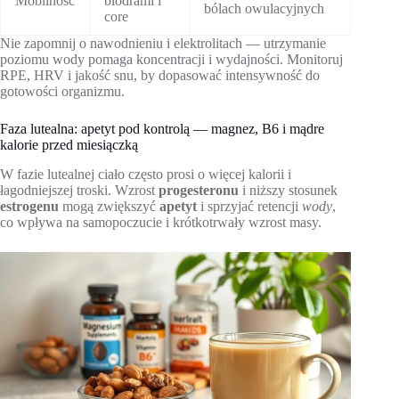
Mobilność
biodrami i
bólach owulacyjnych
core
Nie zapomnij o nawodnieniu i elektrolitach — utrzymanie
poziomu wody pomaga koncentracji i wydajności. Monitoruj
RPE, HRV i jakość snu, by dopasować intensywność do
gotowości organizmu.
Faza lutealna: apetyt pod kontrolą — magnez, B6 i mądre
kalorie przed miesiączką
W fazie lutealnej ciało często prosi o więcej kalorii i
łagodniejszej troski. Wzrost
progesteronu
i niższy stosunek
estrogenu
mogą zwiększyć
apetyt
i sprzyjać retencji
wody
,
co wpływa na samopoczucie i krótkotrwały wzrost masy.