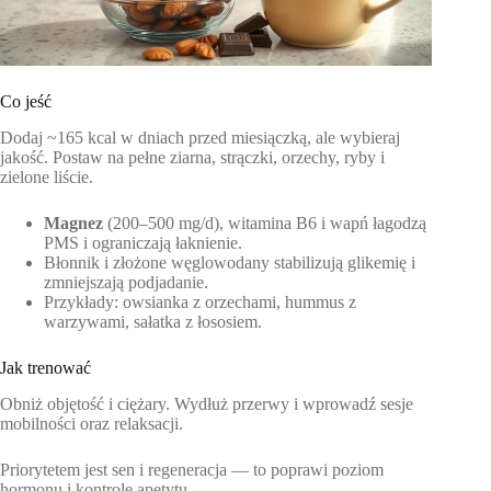
Co jeść
Dodaj ~165 kcal w dniach przed miesiączką, ale wybieraj
jakość. Postaw na pełne ziarna, strączki, orzechy, ryby i
zielone liście.
Magnez
(200–500 mg/d), witamina B6 i wapń łagodzą
PMS i ograniczają łaknienie.
Błonnik i złożone węglowodany stabilizują glikemię i
zmniejszają podjadanie.
Przykłady: owsianka z orzechami, hummus z
warzywami, sałatka z łososiem.
Jak trenować
Obniż objętość i ciężary. Wydłuż przerwy i wprowadź sesje
mobilności oraz relaksacji.
Priorytetem jest sen i regeneracja — to poprawi poziom
hormonu i kontrolę apetytu.