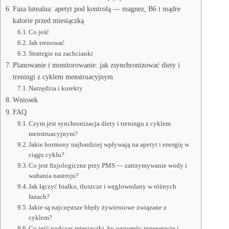
Faza lutealna: apetyt pod kontrolą — magnez, B6 i mądre
kalorie przed miesiączką
Co jeść
Jak trenować
Strategie na zachcianki
Planowanie i monitorowanie: jak zsynchronizować diety i
treningi z cyklem menstruacyjnym
Narzędzia i korekty
Wniosek
FAQ
Czym jest synchronizacja diety i treningu z cyklem
menstruacyjnym?
Jakie hormony najbardziej wpływają na apetyt i energię w
ciągu cyklu?
Co jest fizjologiczne przy PMS — zatrzymywanie wody i
wahania nastroju?
Jak łączyć białko, tłuszcze i węglowodany w różnych
fazach?
Jakie są najczęstsze błędy żywieniowe związane z
cyklem?
Co jeść podczas miesiączki, by wspomóc regenerację i