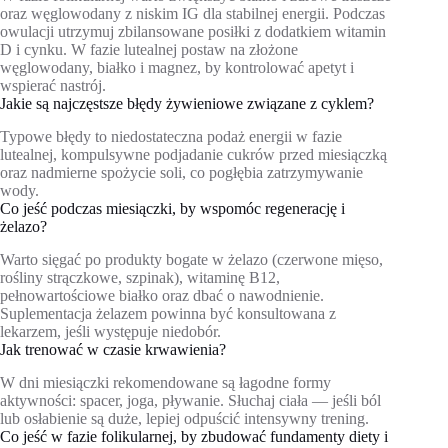
oraz węglowodany z niskim IG dla stabilnej energii. Podczas
owulacji utrzymuj zbilansowane posiłki z dodatkiem witamin
D i cynku. W fazie lutealnej postaw na złożone
węglowodany, białko i magnez, by kontrolować apetyt i
wspierać nastrój.
Jakie są najczęstsze błędy żywieniowe związane z cyklem?
Typowe błędy to niedostateczna podaż energii w fazie
lutealnej, kompulsywne podjadanie cukrów przed miesiączką
oraz nadmierne spożycie soli, co pogłębia zatrzymywanie
wody.
Co jeść podczas miesiączki, by wspomóc regenerację i
żelazo?
Warto sięgać po produkty bogate w żelazo (czerwone mięso,
rośliny strączkowe, szpinak), witaminę B12,
pełnowartościowe białko oraz dbać o nawodnienie.
Suplementacja żelazem powinna być konsultowana z
lekarzem, jeśli występuje niedobór.
Jak trenować w czasie krwawienia?
W dni miesiączki rekomendowane są łagodne formy
aktywności: spacer, joga, pływanie. Słuchaj ciała — jeśli ból
lub osłabienie są duże, lepiej odpuścić intensywny trening.
Co jeść w fazie folikularnej, by zbudować fundamenty diety i