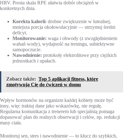
HRV. Prosta skala RPE ułatwia dobór obciążeń w
konkretnych dnia.
Korekta kalorii:
drobne zwiększenie w lutealnej,
mniejsza porcja okołowulacyjnie — utrzymuj średni
deficyt.
Monitorowanie:
waga i obwody (z uwzględnieniem
wahań wody), wydajność na treningu, subiektywne
samopoczucie.
Nawodnienie:
protokoły elektrolitowe przy ciężkich
jednostkach i upałach.
Zobacz także:
Top 5 aplikacji fitness, które
zmotywują Cię do ćwiczeń w domu
Wpływ hormonów na organizm każdej kobiety może być
inny, więc traktuj dane jako wskazówkę, nie regułę.
Regularna komunikacja z trenerem lub specjalistą pomaga
dopasować plan do realnych obserwacji i celów, np. redukcji
masy ciała.
Monitoruj sen, stres i nawodnienie — to klucz do szybkich,