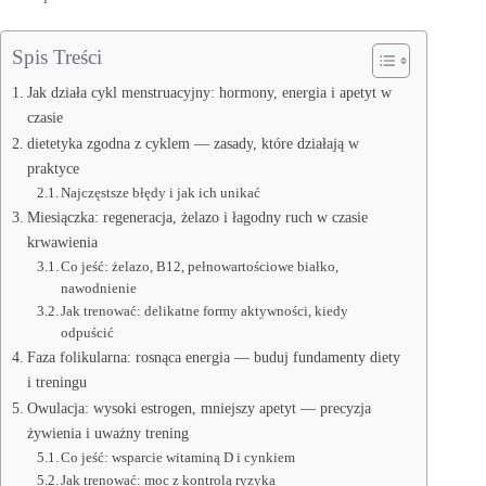
Spis Treści
Jak działa cykl menstruacyjny: hormony, energia i apetyt w
czasie
dietetyka zgodna z cyklem — zasady, które działają w
praktyce
Najczęstsze błędy i jak ich unikać
Miesiączka: regeneracja, żelazo i łagodny ruch w czasie
krwawienia
Co jeść: żelazo, B12, pełnowartościowe białko,
nawodnienie
Jak trenować: delikatne formy aktywności, kiedy
odpuścić
Faza folikularna: rosnąca energia — buduj fundamenty diety
i treningu
Owulacja: wysoki estrogen, mniejszy apetyt — precyzja
żywienia i uważny trening
Co jeść: wsparcie witaminą D i cynkiem
Jak trenować: moc z kontrolą ryzyka