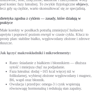
pod koniec fazy lutealnej. To zwykle fizjologiczne
objawy
,
lecz gdy są ciężkie, warto skonsultować się ze specjalistą.
dietetyka zgodna z cyklem — zasady, które działają w
praktyce
Małe korekty w posiłkach potrafią zmniejszyć huśtawki
apetytu
i poprawić poziom
energii
w czasie cyklu. Klucz to
prosty plan: stabilne białko, węglowodany złożone i zdrowe
tłuszcze.
Jak łączyć makroskładniki i mikroelementy:
Rano: śniadanie z białkiem i błonnikiem — dłuższa
sytość i mniejsza chęć na podjadanie.
Faza lutealna: dodaj ~165 kcal więcej niż w
folikularnej, wybieraj złożone węglowodany i magnez,
B6, wapń oraz błonnik.
Owulacja i przed/po: omega-3 i cynk wspierają
równowagę hormonalną i redukują stan zapalny.