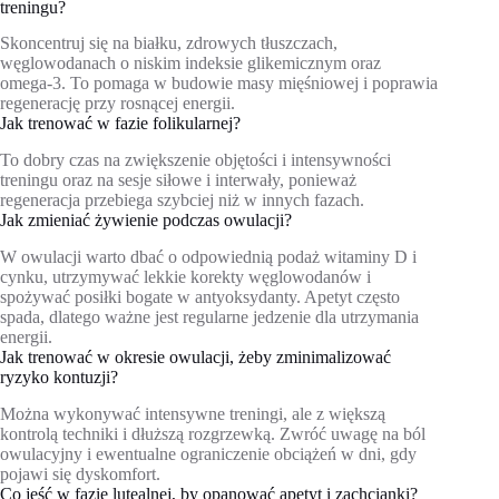
treningu?
Skoncentruj się na białku, zdrowych tłuszczach,
węglowodanach o niskim indeksie glikemicznym oraz
omega‑3. To pomaga w budowie masy mięśniowej i poprawia
regenerację przy rosnącej energii.
Jak trenować w fazie folikularnej?
To dobry czas na zwiększenie objętości i intensywności
treningu oraz na sesje siłowe i interwały, ponieważ
regeneracja przebiega szybciej niż w innych fazach.
Jak zmieniać żywienie podczas owulacji?
W owulacji warto dbać o odpowiednią podaż witaminy D i
cynku, utrzymywać lekkie korekty węglowodanów i
spożywać posiłki bogate w antyoksydanty. Apetyt często
spada, dlatego ważne jest regularne jedzenie dla utrzymania
energii.
Jak trenować w okresie owulacji, żeby zminimalizować
ryzyko kontuzji?
Można wykonywać intensywne treningi, ale z większą
kontrolą techniki i dłuższą rozgrzewką. Zwróć uwagę na ból
owulacyjny i ewentualne ograniczenie obciążeń w dni, gdy
pojawi się dyskomfort.
Co jeść w fazie lutealnej, by opanować apetyt i zachcianki?