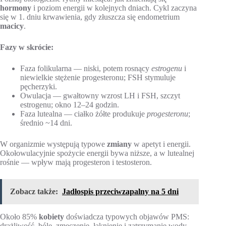
hormony
i poziom energii w kolejnych dniach. Cykl zaczyna
się w 1. dniu krwawienia, gdy złuszcza się endometrium
macicy
.
Fazy w skrócie:
Faza folikularna — niski, potem rosnący
estrogenu
i
niewielkie stężenie progesteronu; FSH stymuluje
pęcherzyki.
Owulacja — gwałtowny wzrost LH i FSH, szczyt
estrogenu; okno 12–24 godzin.
Faza lutealna — ciałko żółte produkuje
progesteronu
;
średnio ~14 dni.
W organizmie występują typowe
zmiany
w apetyt i energii.
Okołowulacyjnie spożycie energii bywa niższe, a w lutealnej
rośnie — wpływ mają progesteron i testosteron.
Zobacz także:
Jadłospis przeciwzapalny na 5 dni
Około 85%
kobiety
doświadcza typowych objawów PMS:
drażliwość, bóle, zmęczenie, łaknienie i zatrzymanie wody