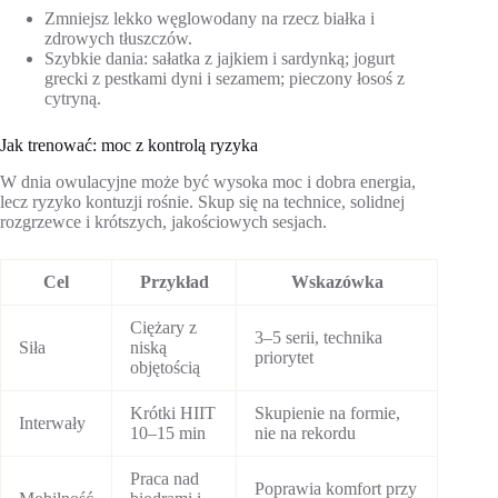
Zmniejsz lekko węglowodany na rzecz białka i
zdrowych tłuszczów.
Szybkie dania: sałatka z jajkiem i sardynką; jogurt
grecki z pestkami dyni i sezamem; pieczony łosoś z
cytryną.
Jak trenować: moc z kontrolą ryzyka
W dnia owulacyjne może być wysoka moc i dobra energia,
lecz ryzyko kontuzji rośnie. Skup się na technice, solidnej
rozgrzewce i krótszych, jakościowych sesjach.
Cel
Przykład
Wskazówka
Ciężary z
3–5 serii, technika
Siła
niską
priorytet
objętością
Krótki HIIT
Skupienie na formie,
Interwały
10–15 min
nie na rekordu
Praca nad
Poprawia komfort przy