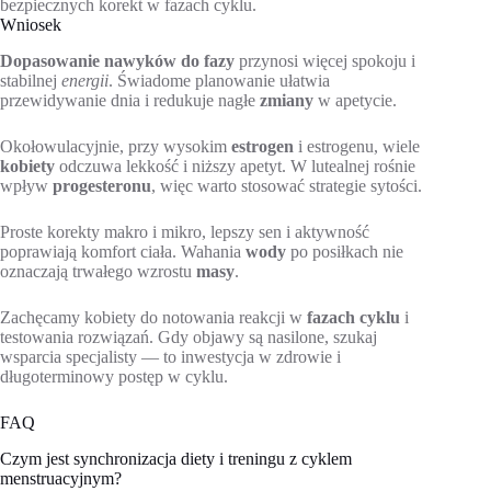
bezpiecznych korekt w fazach cyklu.
Wniosek
Dopasowanie nawyków do fazy
przynosi więcej spokoju i
stabilnej
energii
. Świadome planowanie ułatwia
przewidywanie dnia i redukuje nagłe
zmiany
w apetycie.
Okołowulacyjnie, przy wysokim
estrogen
i estrogenu, wiele
kobiety
odczuwa lekkość i niższy apetyt. W lutealnej rośnie
wpływ
progesteronu
, więc warto stosować strategie sytości.
Proste korekty makro i mikro, lepszy sen i aktywność
poprawiają komfort ciała. Wahania
wody
po posiłkach nie
oznaczają trwałego wzrostu
masy
.
Zachęcamy kobiety do notowania reakcji w
fazach cyklu
i
testowania rozwiązań. Gdy objawy są nasilone, szukaj
wsparcia specjalisty — to inwestycja w zdrowie i
długoterminowy postęp w cyklu.
FAQ
Czym jest synchronizacja diety i treningu z cyklem
menstruacyjnym?