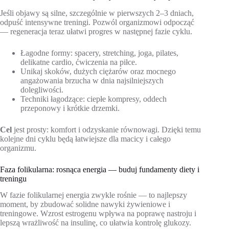
Jeśli objawy są silne, szczególnie w pierwszych 2–3 dniach,
odpuść intensywne treningi. Pozwól organizmowi odpocząć
— regeneracja teraz ułatwi progres w następnej fazie cyklu.
Łagodne formy: spacery, stretching, joga, pilates,
delikatne cardio, ćwiczenia na piłce.
Unikaj skoków, dużych ciężarów oraz mocnego
angażowania brzucha w dnia najsilniejszych
dolegliwości.
Techniki łagodzące: ciepłe kompresy, oddech
przeponowy i krótkie drzemki.
Cel
jest prosty: komfort i odzyskanie równowagi. Dzięki temu
kolejne dni cyklu będą łatwiejsze dla macicy i całego
organizmu.
Faza folikularna: rosnąca energia — buduj fundamenty diety i
treningu
W fazie folikularnej energia zwykle rośnie — to najlepszy
moment, by zbudować solidne nawyki żywieniowe i
treningowe. Wzrost estrogenu wpływa na poprawę nastroju i
lepszą wrażliwość na insulinę, co ułatwia kontrolę glukozy.