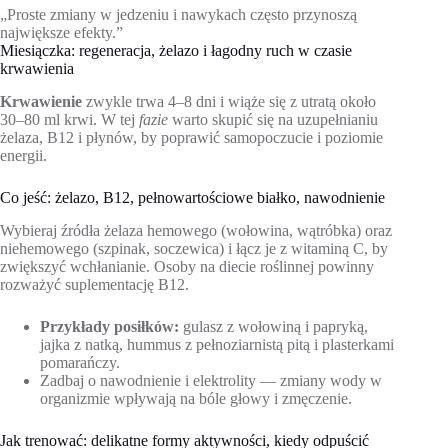
„Proste zmiany w jedzeniu i nawykach często przynoszą
największe efekty.”
Miesiączka: regeneracja, żelazo i łagodny ruch w czasie
krwawienia
Krwawienie
zwykle trwa 4–8 dni i wiąże się z utratą około
30–80 ml krwi. W tej
fazie
warto skupić się na uzupełnianiu
żelaza, B12 i płynów, by poprawić samopoczucie i poziomie
energii.
Co jeść: żelazo, B12, pełnowartościowe białko, nawodnienie
Wybieraj źródła żelaza hemowego (wołowina, wątróbka) oraz
niehemowego (szpinak, soczewica) i łącz je z witaminą C, by
zwiększyć wchłanianie. Osoby na diecie roślinnej powinny
rozważyć suplementację B12.
Przykłady posiłków:
gulasz z wołowiną i papryką,
jajka z natką, hummus z pełnoziarnistą pitą i plasterkami
pomarańczy.
Zadbaj o nawodnienie i elektrolity — zmiany wody w
organizmie wpływają na bóle głowy i zmęczenie.
Jak trenować: delikatne formy aktywności, kiedy odpuścić