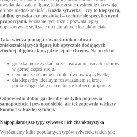
uwydatniają zalety figury, jednocześnie dyskretnie ukrywając
drobne niedoskonałości.
Każda sylwetka – czy to klepsydra,
jabłko, gruszka czy prostokąt – cechuje się specyficznymi
proporcjami.
Poznanie tych różnic pozwala lepiej
dopasowywać stylizacje do naturalnych kształtów ciała.
Taka wiedza pomaga również unikać ubrań
zniekształcających figurę lub optycznie dodających
zbędnej objętości tam, gdzie jej nie chcemy.
Na przykład:
gruszka może zyskać na zastosowaniu jasnych kolorów
w górnej części stroju,
ciemniejsze odcienie na dole równoważą sylwetkę,
dla klepsydry idealnym rozwiązaniem są kroje
podkreślające talię i akcentujące kobiece proporcje.
Odpowiedni dobór garderoby nie tylko poprawia
samopoczucie i pewność siebie, ale też zapewnia większy
komfort w każdej sytuacji.
Najpopularniejsze typy sylwetek i ich charakterystyka
Wyróżniamy kilka popularnych typów sylwetek, takich jak: