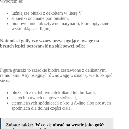
wyborem są:
luźniejsze bluzki z dekoltem w literę V,
sukienki odcinane pod biustem,
pionowe linie lub sztywne marynarki, które optycznie
wysmuklą całą figurę.
Natomiast golfy czy wzory przyciągające uwagę na
brzuch lepiej pozostawić na sklepowej półce.
Figura gruszki to szerokie biodra zestawione z delikatnymi
ramionami. Aby osiągnąć równowagę wizualną, warto skupić
się na:
bluzkach z ozdobnymi dekoltami lub bufkami,
jasnych barwach na górze stylizacji,
ciemniejszych spódnicach o kroju A-line albo prostych
spodniach dla dolnej części ciała.
Zobacz także:
W co się ubrać na wesele jako gość: