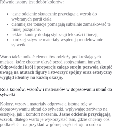
Równie istotny jest dobór kolorów:
jasne odcienie skutecznie przyciągają wzrok do
wybranych partii ciała,
ciemniejsze tonacje pomagają subtelnie zamaskować te
mniej pożądane,
lekkie tkaniny dodają stylizacji lekkości i finezji,
bardziej sztywne materiały wspierają modelowanie
sylwetki.
Warto także unikać elementów odzieży podkreślających
miejsca, które chcemy ukryć przed spojrzeniami innych.
Odpowiedni krój i proporcje całego stroju pozwolą skupić
uwagę na atutach figury i stworzyć spójny oraz estetyczny
wygląd idealny na każdą okazję.
Rola kolorów, wzorów i materiałów w dopasowaniu ubrań do
sylwetki
Kolory, wzory i materiały odgrywają istotną rolę w
dopasowywaniu ubrań do sylwetki, wpływając zarówno na
estetykę, jak i komfort noszenia.
Jasne odcienie przyciągają
wzrok
, dlatego warto je wykorzystać tam, gdzie chcemy coś
podkreślić – na przykład w górnej części stroju u osób o