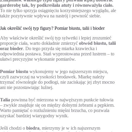
garderobę tak, by podkreślała atuty i równoważyła ciało.
To nie tylko sprzyja osiągnięciu korzystniejszego wyglądu, ale
także pozytywnie wpływa na nastrój i pewność siebie.
Jak określić swój typ figury? Pomiar biustu, talii i bioder
Aby właściwie określić swój typ sylwetki i lepiej zrozumieć
proporcje ciała, warto dokładnie zmierzyć
obwód biustu, talii
oraz bioder
. Do tego przyda się miarka krawiecka i
odpowiednia postawa. Stań wyprostowana przed lustrem – to
ułatwi precyzyjne wykonanie pomiarów.
Pomiar biustu
wykonujemy w jego najszerszym miejscu,
czyli zazwyczaj na wysokości brodawek. Miarkę należy
trzymać równolegle do podłogi, nie zaciskając jej zbyt mocno
ani nie pozostawiając luźnej.
Talia
powinna być mierzona w najwęższym punkcie tułowia
– zwykle znajduje się on między dolnymi żebrami a pępkiem.
Warto pamiętać o rozluźnieniu mięśni brzucha, co pozwala
uzyskać bardziej wiarygodny wynik.
Jeśli chodzi o
biodra
, mierzymy je w ich najszerszym