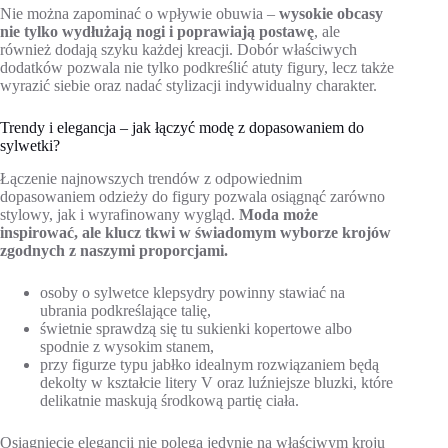
Nie można zapominać o wpływie obuwia –
wysokie obcasy
nie tylko wydłużają nogi i poprawiają postawę
, ale
również dodają szyku każdej kreacji. Dobór właściwych
dodatków pozwala nie tylko podkreślić atuty figury, lecz także
wyrazić siebie oraz nadać stylizacji indywidualny charakter.
Trendy i elegancja – jak łączyć modę z dopasowaniem do
sylwetki?
Łączenie najnowszych trendów z odpowiednim
dopasowaniem odzieży do figury pozwala osiągnąć zarówno
stylowy, jak i wyrafinowany wygląd.
Moda może
inspirować, ale klucz tkwi w świadomym wyborze krojów
zgodnych z naszymi proporcjami.
osoby o sylwetce klepsydry powinny stawiać na
ubrania podkreślające talię,
świetnie sprawdzą się tu sukienki kopertowe albo
spodnie z wysokim stanem,
przy figurze typu jabłko idealnym rozwiązaniem będą
dekolty w kształcie litery V oraz luźniejsze bluzki, które
delikatnie maskują środkową partię ciała.
Osiągnięcie elegancji nie polega jedynie na właściwym kroju