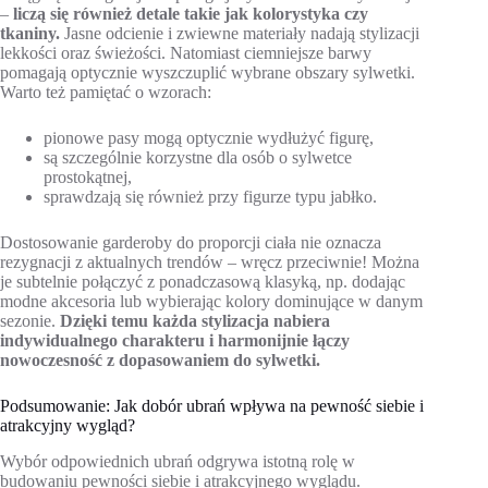
–
liczą się również detale takie jak kolorystyka czy
tkaniny.
Jasne odcienie i zwiewne materiały nadają stylizacji
lekkości oraz świeżości. Natomiast ciemniejsze barwy
pomagają optycznie wyszczuplić wybrane obszary sylwetki.
Warto też pamiętać o wzorach:
pionowe pasy mogą optycznie wydłużyć figurę,
są szczególnie korzystne dla osób o sylwetce
prostokątnej,
sprawdzają się również przy figurze typu jabłko.
Dostosowanie garderoby do proporcji ciała nie oznacza
rezygnacji z aktualnych trendów – wręcz przeciwnie! Można
je subtelnie połączyć z ponadczasową klasyką, np. dodając
modne akcesoria lub wybierając kolory dominujące w danym
sezonie.
Dzięki temu każda stylizacja nabiera
indywidualnego charakteru i harmonijnie łączy
nowoczesność z dopasowaniem do sylwetki.
Podsumowanie: Jak dobór ubrań wpływa na pewność siebie i
atrakcyjny wygląd?
Wybór odpowiednich ubrań odgrywa istotną rolę w
budowaniu pewności siebie i atrakcyjnego wyglądu.