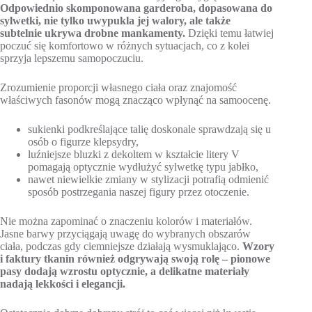
Odpowiednio skomponowana garderoba, dopasowana do
sylwetki, nie tylko uwypukla jej walory, ale także
subtelnie ukrywa drobne mankamenty.
Dzięki temu łatwiej
poczuć się komfortowo w różnych sytuacjach, co z kolei
sprzyja lepszemu samopoczuciu.
Zrozumienie proporcji własnego ciała oraz znajomość
właściwych fasonów mogą znacząco wpłynąć na samoocenę.
sukienki podkreślające talię doskonale sprawdzają się u
osób o figurze klepsydry,
luźniejsze bluzki z dekoltem w kształcie litery V
pomagają optycznie wydłużyć sylwetkę typu jabłko,
nawet niewielkie zmiany w stylizacji potrafią odmienić
sposób postrzegania naszej figury przez otoczenie.
Nie można zapominać o znaczeniu kolorów i materiałów.
Jasne barwy przyciągają uwagę do wybranych obszarów
ciała, podczas gdy ciemniejsze działają wysmuklająco.
Wzory
i faktury tkanin również odgrywają swoją rolę – pionowe
pasy dodają wzrostu optycznie, a delikatne materiały
nadają lekkości i elegancji.