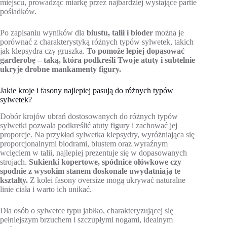
miejscu, prowadząc miarkę przez najbardziej wystające partie
pośladków.
Po zapisaniu wyników dla
biustu, talii i bioder
można je
porównać z charakterystyką różnych typów sylwetek, takich
jak klepsydra czy gruszka.
To pomoże lepiej dopasować
garderobę – taką, która podkreśli Twoje atuty i subtelnie
ukryje drobne mankamenty figury.
Jakie kroje i fasony najlepiej pasują do różnych typów
sylwetek?
Dobór krojów ubrań dostosowanych do różnych typów
sylwetki pozwala podkreślić atuty figury i zachować jej
proporcje. Na przykład sylwetka klepsydry, wyróżniająca się
proporcjonalnymi biodrami, biustem oraz wyraźnym
wcięciem w talii, najlepiej prezentuje się w dopasowanych
strojach.
Sukienki kopertowe, spódnice ołówkowe czy
spodnie z wysokim stanem doskonale uwydatniają te
kształty.
Z kolei fasony oversize mogą ukrywać naturalne
linie ciała i warto ich unikać.
Dla osób o sylwetce typu jabłko, charakteryzującej się
pełniejszym brzuchem i szczupłymi nogami, idealnym