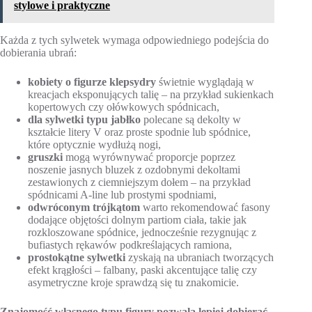
stylowe i praktyczne
Każda z tych sylwetek wymaga odpowiedniego podejścia do
dobierania ubrań:
kobiety o figurze klepsydry
świetnie wyglądają w
kreacjach eksponujących talię – na przykład sukienkach
kopertowych czy ołówkowych spódnicach,
dla sylwetki typu jabłko
polecane są dekolty w
kształcie litery V oraz proste spodnie lub spódnice,
które optycznie wydłużą nogi,
gruszki
mogą wyrównywać proporcje poprzez
noszenie jasnych bluzek z ozdobnymi dekoltami
zestawionych z ciemniejszym dołem – na przykład
spódnicami A-line lub prostymi spodniami,
odwróconym trójkątom
warto rekomendować fasony
dodające objętości dolnym partiom ciała, takie jak
rozkloszowane spódnice, jednocześnie rezygnując z
bufiastych rękawów podkreślających ramiona,
prostokątne sylwetki
zyskają na ubraniach tworzących
efekt krągłości – falbany, paski akcentujące talię czy
asymetryczne kroje sprawdzą się tu znakomicie.
Znajomość własnego typu figury pozwala lepiej dobierać