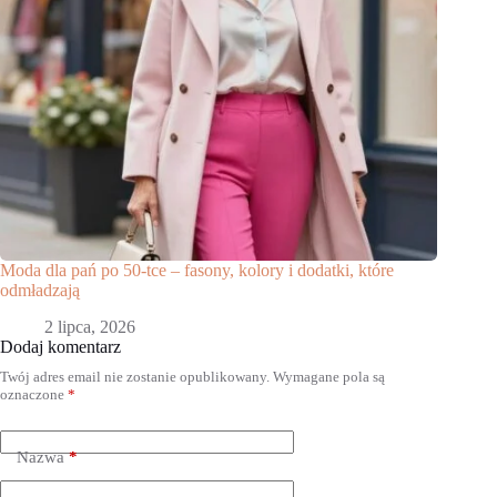
Moda dla pań po 50-tce – fasony, kolory i dodatki, które
odmładzają
2 lipca, 2026
Dodaj komentarz
Twój adres email nie zostanie opublikowany.
Wymagane pola są
oznaczone
*
Nazwa
*