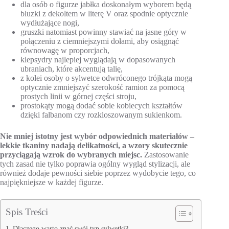
dla osób o figurze jabłka doskonałym wyborem będą
bluzki z dekoltem w literę V oraz spodnie optycznie
wydłużające nogi,
gruszki natomiast powinny stawiać na jasne góry w
połączeniu z ciemniejszymi dołami, aby osiągnąć
równowagę w proporcjach,
klepsydry najlepiej wyglądają w dopasowanych
ubraniach, które akcentują talię,
z kolei osoby o sylwetce odwróconego trójkąta mogą
optycznie zmniejszyć szerokość ramion za pomocą
prostych linii w górnej części stroju,
prostokąty mogą dodać sobie kobiecych kształtów
dzięki falbanom czy rozkloszowanym sukienkom.
Nie mniej istotny jest wybór odpowiednich materiałów –
lekkie tkaniny nadają delikatności, a wzory skutecznie
przyciągają wzrok do wybranych miejsc.
Zastosowanie
tych zasad nie tylko poprawia ogólny wygląd stylizacji, ale
również dodaje pewności siebie poprzez wydobycie tego, co
najpiękniejsze w każdej figurze.
Spis Treści
Dlaczego warto znać swój typ sylwetki?