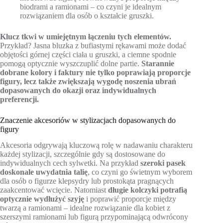
biodrami a ramionami – co czyni je idealnym
rozwiązaniem dla osób o kształcie gruszki.
Klucz tkwi w umiejętnym łączeniu tych elementów.
Przykład? Jasna bluzka z bufiastymi rękawami może dodać
objętości górnej części ciała u gruszki, a ciemne spodnie
pomogą optycznie wyszczuplić dolne partie.
Starannie
dobrane kolory i faktury nie tylko poprawiają proporcje
figury, lecz także zwiększają wygodę noszenia ubrań
dopasowanych do okazji oraz indywidualnych
preferencji.
Znaczenie akcesoriów w stylizacjach dopasowanych do
figury
Akcesoria odgrywają kluczową rolę w nadawaniu charakteru
każdej stylizacji, szczególnie gdy są dostosowane do
indywidualnych cech sylwetki. Na przykład
szeroki pasek
doskonale uwydatnia talię
, co czyni go świetnym wyborem
dla osób o figurze klepsydry lub prostokąta pragnących
zaakcentować wcięcie. Natomiast
długie kolczyki potrafią
optycznie wydłużyć szyję
i poprawić proporcje między
twarzą a ramionami – idealne rozwiązanie dla kobiet z
szerszymi ramionami lub figurą przypominającą odwrócony