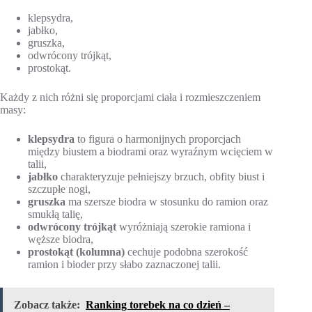
klepsydra,
jabłko,
gruszka,
odwrócony trójkąt,
prostokąt.
Każdy z nich różni się proporcjami ciała i rozmieszczeniem
masy:
klepsydra
to figura o harmonijnych proporcjach
między biustem a biodrami oraz wyraźnym wcięciem w
talii,
jabłko
charakteryzuje pełniejszy brzuch, obfity biust i
szczupłe nogi,
gruszka
ma szersze biodra w stosunku do ramion oraz
smukłą talię,
odwrócony trójkąt
wyróżniają szerokie ramiona i
węższe biodra,
prostokąt (kolumna)
cechuje podobna szerokość
ramion i bioder przy słabo zaznaczonej talii.
Zobacz także:
Ranking torebek na co dzień –