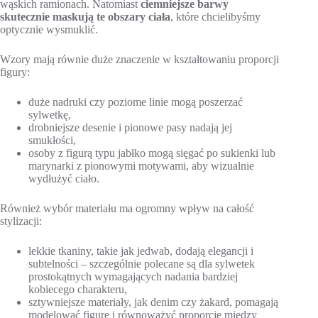
wąskich ramionach. Natomiast
ciemniejsze barwy
skutecznie maskują te obszary ciała
, które chcielibyśmy
optycznie wysmuklić.
Wzory mają równie duże znaczenie w kształtowaniu proporcji
figury:
duże nadruki czy poziome linie mogą poszerzać
sylwetkę,
drobniejsze desenie i pionowe pasy nadają jej
smukłości,
osoby z figurą typu jabłko mogą sięgać po sukienki lub
marynarki z pionowymi motywami, aby wizualnie
wydłużyć ciało.
Również wybór materiału ma ogromny wpływ na całość
stylizacji:
lekkie tkaniny, takie jak jedwab, dodają elegancji i
subtelności – szczególnie polecane są dla sylwetek
prostokątnych wymagających nadania bardziej
kobiecego charakteru,
sztywniejsze materiały, jak denim czy żakard, pomagają
modelować figurę i równoważyć proporcje między