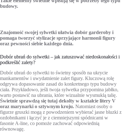
Takie elementy świetnie wpisują się w potrzeby tego typu
budowy.
Znajomość swojej sylwetki ułatwia dobór garderoby i
pomaga tworzyć stylizacje sprzyjające harmonii figury
oraz pewności siebie każdego dnia.
Dobór ubrań do sylwetki – jak zatuszować niedoskonałości i
podkreślić zalety?
Dobór ubrań do sylwetki to świetny sposób na ukrycie
mankamentów i uwydatnienie zalet figury. Kluczową rolę
odgrywa dopasowanie zasad do konkretnego typu budowy
ciała. Przykładowo, jeśli twoja sylwetka przypomina jabłko,
warto postawić na ubrania, które wizualnie wysmuklą talię.
Świetnie sprawdzą się tutaj dekolty w kształcie litery V
oraz marynarki o sztywnym kroju.
Natomiast osoby o
figurze gruszki mogą z powodzeniem wybierać jasne bluzki z
ozdobnikami i łączyć je z ciemniejszymi spódnicami w
fasonie A-line, co pomoże zachować odpowiednią
równowagę.