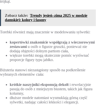
trójkąt.
Zobacz także:
Trendy jesień–zima 2025 w modzie
damskiej: kolory i fasony
Torebki również mają znaczenie w modelowaniu sylwetki:
kopertówki znakomicie współgrają z wieczorowymi
zestawami
u osób o figurze gruszki, ponieważ nie
dodają objętości dolnym partiom ciała,
większe torebki mogą skutecznie pomóc wyrównać
proporcje figury typu jabłko.
Biżuteria stanowi niezastąpiony sposób na podkreślenie
wybranych elementów ciała:
krótkie naszyjniki eksponują dekolt
i rewelacyjnie
pasują do osób z mniejszym biustem, takich jak figura
kolumny,
dłuższe modele natomiast wysmuklają górną część
sylwetki, nadając całości lekkości i elegancji.