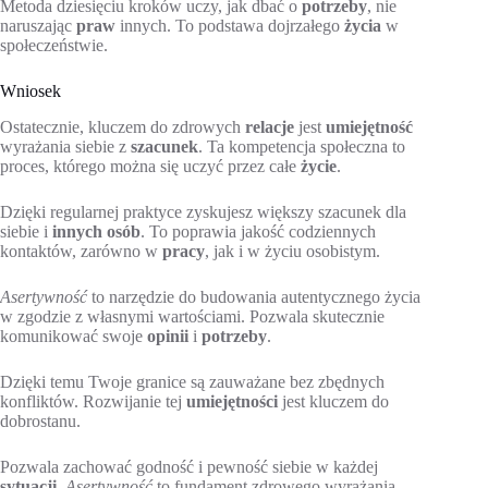
Metoda dziesięciu kroków uczy, jak dbać o
potrzeby
, nie
naruszając
praw
innych. To podstawa dojrzałego
życia
w
społeczeństwie.
Wniosek
Ostatecznie, kluczem do zdrowych
relacje
jest
umiejętność
wyrażania siebie z
szacunek
. Ta kompetencja społeczna to
proces, którego można się uczyć przez całe
życie
.
Dzięki regularnej praktyce zyskujesz większy szacunek dla
siebie i
innych osób
. To poprawia jakość codziennych
kontaktów, zarówno w
pracy
, jak i w życiu osobistym.
Asertywność
to narzędzie do budowania autentycznego życia
w zgodzie z własnymi wartościami. Pozwala skutecznie
komunikować swoje
opinii
i
potrzeby
.
Dzięki temu Twoje granice są zauważane bez zbędnych
konfliktów. Rozwijanie tej
umiejętności
jest kluczem do
dobrostanu.
Pozwala zachować godność i pewność siebie w każdej
sytuacji
.
Asertywność
to fundament zdrowego wyrażania