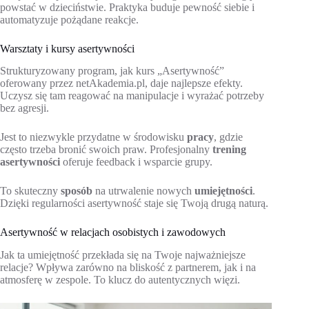
powstać w dzieciństwie. Praktyka buduje pewność siebie i
automatyzuje pożądane reakcje.
Warsztaty i kursy asertywności
Strukturyzowany program, jak kurs „Asertywność”
oferowany przez netAkademia.pl, daje najlepsze efekty.
Uczysz się tam reagować na manipulacje i wyrażać potrzeby
bez agresji.
Jest to niezwykle przydatne w środowisku
pracy
, gdzie
często trzeba bronić swoich praw. Profesjonalny
trening
asertywności
oferuje feedback i wsparcie grupy.
To skuteczny
sposób
na utrwalenie nowych
umiejętności
.
Dzięki regularności asertywność staje się Twoją drugą naturą.
Asertywność w relacjach osobistych i zawodowych
Jak ta umiejętność przekłada się na Twoje najważniejsze
relacje? Wpływa zarówno na bliskość z partnerem, jak i na
atmosferę w zespole. To klucz do autentycznych więzi.