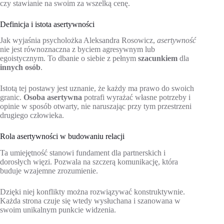
czy stawianie na swoim za wszelką cenę.
Definicja i istota asertywności
Jak wyjaśnia psycholożka Aleksandra Rosowicz,
asertywność
nie jest równoznaczna z byciem agresywnym lub
egoistycznym. To dbanie o siebie z pełnym
szacunkiem
dla
innych osób
.
Istotą tej postawy jest uznanie, że każdy ma prawo do swoich
granic.
Osoba asertywna
potrafi wyrażać własne potrzeby i
opinie w sposób otwarty, nie naruszając przy tym przestrzeni
drugiego człowieka.
Rola asertywności w budowaniu relacji
Ta umiejętność stanowi fundament dla partnerskich i
dorosłych więzi. Pozwala na szczerą komunikację, która
buduje wzajemne zrozumienie.
Dzięki niej konflikty można rozwiązywać konstruktywnie.
Każda strona czuje się wtedy wysłuchana i szanowana w
swoim unikalnym punkcie widzenia.