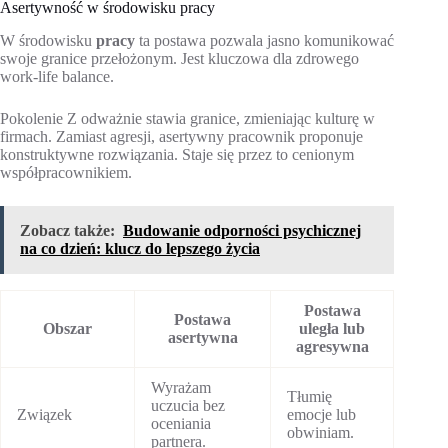
Asertywność w środowisku pracy
W środowisku
pracy
ta postawa pozwala jasno komunikować
swoje granice przełożonym. Jest kluczowa dla zdrowego
work-life balance.
Pokolenie Z odważnie stawia granice, zmieniając kulturę w
firmach. Zamiast agresji, asertywny pracownik proponuje
konstruktywne rozwiązania. Staje się przez to cenionym
współpracownikiem.
Zobacz także:
Budowanie odporności psychicznej
na co dzień: klucz do lepszego życia
Postawa
Postawa
Obszar
uległa lub
asertywna
agresywna
Wyrażam
Tłumię
uczucia bez
Związek
emocje lub
oceniania
obwiniam.
partnera.