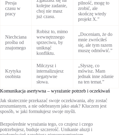
Zgadzasz się na
Presja
pilność, mogę to
kolejne zadanie,
czasu w
zrobić, ale
choj nie masz
pracy
skończę wtedy
już czasu.
projekt X.”
Robisz to, mimo
„Doceniam, że do
Niechciana
wewnętrznego
mnie zwróciłeś
prośba od
sprzeciwu, by
się, ale tym razem
znajomego
uniknąć
muszę odmówić.”
konfliktu.
Milczysz i
„Słyszę, co
Krytyka
internalizujesz
mówisz. Mam
osobista
negatywne
jednak inne zdanie
słowa.
na ten temat.”
Komunikacja asertywna – wyrażanie potrzeb i oczekiwań
Jak skutecznie przekazać swoje oczekiwania, aby zostać
zrozumianym, a nie odebranym jako atak? Kluczem jest
sposób, w jaki formułujesz swoje myśli.
Bezpośrednie wyrażania tego, co czujesz i czego
potrzebujesz, buduje szczerość. Unikanie aluzji i
niedomówień zapobiega nieporozumieniom.