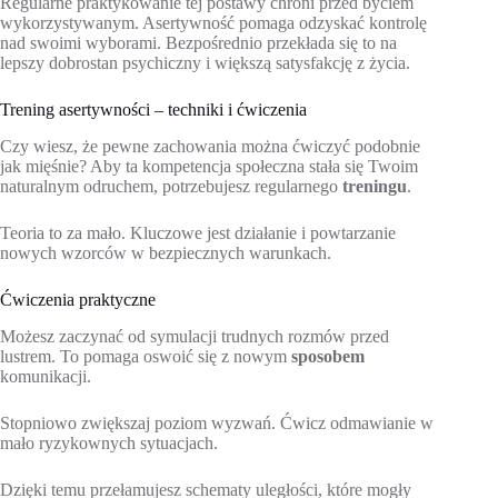
Regularne praktykowanie tej postawy chroni przed byciem
wykorzystywanym. Asertywność pomaga odzyskać kontrolę
nad swoimi wyborami. Bezpośrednio przekłada się to na
lepszy dobrostan psychiczny i większą satysfakcję z życia.
Trening asertywności – techniki i ćwiczenia
Czy wiesz, że pewne zachowania można ćwiczyć podobnie
jak mięśnie? Aby ta kompetencja społeczna stała się Twoim
naturalnym odruchem, potrzebujesz regularnego
treningu
.
Teoria to za mało. Kluczowe jest działanie i powtarzanie
nowych wzorców w bezpiecznych warunkach.
Ćwiczenia praktyczne
Możesz zaczynać od symulacji trudnych rozmów przed
lustrem. To pomaga oswoić się z nowym
sposobem
komunikacji.
Stopniowo zwiększaj poziom wyzwań. Ćwicz odmawianie w
mało ryzykownych sytuacjach.
Dzięki temu przełamujesz schematy uległości, które mogły