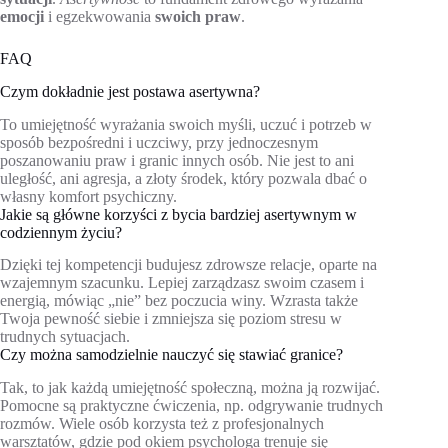
emocji
i egzekwowania
swoich praw
.
FAQ
Czym dokładnie jest postawa asertywna?
To umiejętność wyrażania swoich myśli, uczuć i potrzeb w
sposób bezpośredni i uczciwy, przy jednoczesnym
poszanowaniu praw i granic innych osób. Nie jest to ani
uległość, ani agresja, a złoty środek, który pozwala dbać o
własny komfort psychiczny.
Jakie są główne korzyści z bycia bardziej asertywnym w
codziennym życiu?
Dzięki tej kompetencji budujesz zdrowsze relacje, oparte na
wzajemnym szacunku. Lepiej zarządzasz swoim czasem i
energią, mówiąc „nie” bez poczucia winy. Wzrasta także
Twoja pewność siebie i zmniejsza się poziom stresu w
trudnych sytuacjach.
Czy można samodzielnie nauczyć się stawiać granice?
Tak, to jak każdą umiejętność społeczną, można ją rozwijać.
Pomocne są praktyczne ćwiczenia, np. odgrywanie trudnych
rozmów. Wiele osób korzysta też z profesjonalnych
warsztatów, gdzie pod okiem psychologa trenuje się