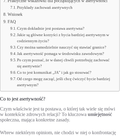
Praktyczne wskazówki dla początkujących w asertywności
Przykłady zachowań asertywnych
Wniosek
FAQ
Czym dokładnie jest postawa asertywna?
Jakie są główne korzyści z bycia bardziej asertywnym w
codziennym życiu?
Czy można samodzielnie nauczyć się stawiać granice?
Jak asertywność pomaga w środowisku zawodowym?
Po czym poznać, że w danej chwili potrzebuję zachować
się asertywnie?
Co to jest komunikat „JA” i jak go stosować?
Od czego mogę zacząć, jeśli chcę ćwiczyć bycie bardziej
asertywnym?
Co to jest asertywność?
Czym właściwie jest ta postawa, o której tak wiele się mówi
w kontekście zdrowych relacji? To kluczowa
umiejętność
społeczna, mająca konkretne zasady.
Wbrew niektórym opiniom, nie chodzi w niej o konfrontację