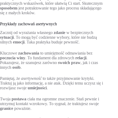
praktycznych wskazówek, które ułatwią Ci start. Skutecznym
sposobem
jest potraktowanie tego jako procesu składającego
się z małych kroków.
Przykłady zachowań asertywnych
Zacznij od wyrażania własnego
zdanie
w bezpiecznych
sytuacji
. To mogą być codzienne wybory, które nie budzą
silnych
emocji
. Taka praktyka buduje pewność.
Kluczowe
zachowania
to umiejętność odmawiania bez
poczucia winy
. To fundament dla zdrowych
relacji
.
Pokazujesz, że szanujesz zarówno
swoich praw
, jak i czas
innych
osób
.
Pamiętaj, że
asertywność
to także przyjmowanie krytyki.
Traktuj ją jako informację, a nie atak. Dzięki temu uczysz się i
rozwijasz swoje
umiejności
.
Twoja
postawa
ciała ma ogromne znaczenie. Stań pewnie i
utrzymuj kontakt wzrokowy. To sygnał, że traktujesz swoje
granice
poważnie.