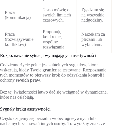
Jasno mówię o
Zgadzam się
Praca
swoich limitach
na wszystkie
(komunikacja)
czasowych.
nadgodziny.
Proponuję
Praca
Narzekam za
konkretne,
(rozwiązywanie
plecami lub
wspólne
konfliktów)
wybucham.
rozwiązania.
Rozpoznawanie sytuacji wymagających asertywności
Codzienne życie pełne jest subtelnych sygnałów, które
wskazują, kiedy Twoje
granice
są testowane. Rozpoznanie
tych momentów to pierwszy krok do odzyskania kontroli i
ochrony
swoich praw
.
Bez tej świadomości łatwo dać się wciągnąć w dynamiczne,
które nas osłabiają.
Sygnały braku asertywności
Często czujemy się bezradni wobec agresywnych lub
nachalnych zachowań innych
osoby
. To wyraźny znak, że