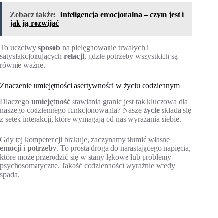
Zobacz także:
Inteligencja emocjonalna – czym jest i
jak ją rozwijać
To uczciwy
sposób
na pielęgnowanie trwałych i
satysfakcjonujących
relacji
, gdzie potrzeby wszystkich są
równie ważne.
Znaczenie umiejętności asertywności w życiu codziennym
Dlaczego
umiejętność
stawiania granic jest tak kluczowa dla
naszego codziennego funkcjonowania? Nasze
życie
składa się
z setek interakcji, które wymagają od nas wyrażania siebie.
Gdy tej kompetencji brakuje, zaczynamy tłumić własne
emocji
i
potrzeby
. To prosta droga do narastającego napięcia,
które może przerodzić się w stany lękowe lub problemy
psychosomatyczne. Jakość codzienności wyraźnie wtedy
spada.