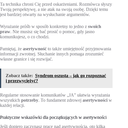
Ta technika chroni Cię przed oskarżeniami. Rozmówca słyszy
Twoją perspektywę, a nie atak na swoją osobę. Dzięki temu
jest bardziej otwarty na wysłuchanie argumentów.
Wyrażanie próśb w sposób konkretny to jedno z
swoich
praw
. Nie musisz się bać prosić o pomoc, gdy jasno
komunikujesz, o co chodzi.
Pamiętaj, że
asertywność
to także umiejętność przyjmowania
informacji zwrotnej. Słuchanie innych pomaga zrozumieć
własne granice i się rozwijać.
Zobacz także:
Syndrom oszusta – jak go rozpoznać
i przezwyciężyć?
Regularne stosowanie komunikatów „JA” ułatwia wyrażania
wszystkich
potrzeby
. To fundament zdrowej
asertywności
w
każdej relacji.
Praktyczne wskazówki dla początkujących w asertywności
Jeśli dopiero zaczynasz pracę nad asertywnością, oto kilka