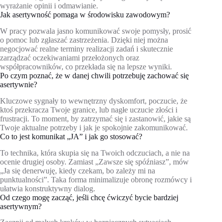
wyrażanie opinii i odmawianie.
Jak asertywność pomaga w środowisku zawodowym?
W pracy pozwala jasno komunikować swoje pomysły, prosić
o pomoc lub zgłaszać zastrzeżenia. Dzięki niej można
negocjować realne terminy realizacji zadań i skutecznie
zarządzać oczekiwaniami przełożonych oraz
współpracowników, co przekłada się na lepsze wyniki.
Po czym poznać, że w danej chwili potrzebuję zachować się
asertywnie?
Kluczowe sygnały to wewnętrzny dyskomfort, poczucie, że
ktoś przekracza Twoje granice, lub nagłe uczucie złości i
frustracji. To moment, by zatrzymać się i zastanowić, jakie są
Twoje aktualne potrzeby i jak je spokojnie zakomunikować.
Co to jest komunikat „JA” i jak go stosować?
To technika, która skupia się na Twoich odczuciach, a nie na
ocenie drugiej osoby. Zamiast „Zawsze się spóźniasz”, mów
„Ja się denerwuję, kiedy czekam, bo zależy mi na
punktualności”. Taka forma minimalizuje obronę rozmówcy i
ułatwia konstruktywny dialog.
Od czego mogę zacząć, jeśli chcę ćwiczyć bycie bardziej
asertywnym?