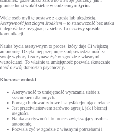
szacunek, gdzie dbasz zarówno o swoje potrzeby, jak i
granice ludzi wokół siebie w codziennym
życiu
.
Wiele osób myli tę postawę z agresją lub uległością.
Asertywność jest złotym środkiem
– to stanowczość bez ataku
i uległość bez rezygnacji z siebie. To uczciwy
sposób
komunikacji.
Nauka bycia asertywnym to proces, który daje Ci większą
autonomię. Dzięki niej przejmujesz odpowiedzialność za
swoje wybory i zaczynasz żyć w zgodzie z własnymi
wartościami. To właśnie ta umiejętność pozwala skutecznie
dbać o swój dobrostan psychiczny.
Kluczowe wnioski
Asertywność to umiejętność wyrażania siebie z
szacunkiem dla innych.
Pomaga budować zdrowe i satysfakcjonujące relacje.
Jest przeciwieństwem zarówno agresji, jak i biernej
uległości.
Nauka asertywności to proces zwiększający osobistą
autonomię.
Pozwala żyć w zgodzie z własnymi potrzebami i