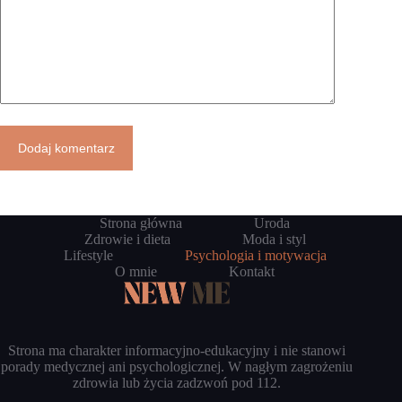
Dodaj komentarz
Strona główna
Uroda
Zdrowie i dieta
Moda i styl
Lifestyle
Psychologia i motywacja
O mnie
Kontakt
Strona ma charakter informacyjno-edukacyjny i nie stanowi
porady medycznej ani psychologicznej. W nagłym zagrożeniu
zdrowia lub życia zadzwoń pod 112.