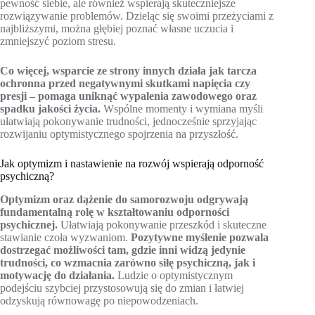
pewność siebie, ale również wspierają skuteczniejsze
rozwiązywanie problemów. Dzieląc się swoimi przeżyciami z
najbliższymi, można głębiej poznać własne uczucia i
zmniejszyć poziom stresu.
Co więcej, wsparcie ze strony innych działa jak tarcza
ochronna przed negatywnymi skutkami napięcia czy
presji – pomaga uniknąć wypalenia zawodowego oraz
spadku jakości życia.
Wspólne momenty i wymiana myśli
ułatwiają pokonywanie trudności, jednocześnie sprzyjając
rozwijaniu optymistycznego spojrzenia na przyszłość.
Jak optymizm i nastawienie na rozwój wspierają odporność
psychiczną?
Optymizm oraz dążenie do samorozwoju odgrywają
fundamentalną rolę w kształtowaniu odporności
psychicznej.
Ułatwiają pokonywanie przeszkód i skuteczne
stawianie czoła wyzwaniom.
Pozytywne myślenie pozwala
dostrzegać możliwości tam, gdzie inni widzą jedynie
trudności, co wzmacnia zarówno siłę psychiczną, jak i
motywację do działania.
Ludzie o optymistycznym
podejściu szybciej przystosowują się do zmian i łatwiej
odzyskują równowagę po niepowodzeniach.