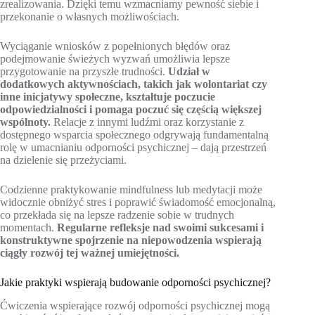
zrealizowania. Dzięki temu wzmacniamy pewność siebie i
przekonanie o własnych możliwościach.
Wyciąganie wniosków z popełnionych błędów oraz
podejmowanie świeżych wyzwań umożliwia lepsze
przygotowanie na przyszłe trudności.
Udział w
dodatkowych aktywnościach, takich jak wolontariat czy
inne inicjatywy społeczne, kształtuje poczucie
odpowiedzialności i pomaga poczuć się częścią większej
wspólnoty.
Relacje z innymi ludźmi oraz korzystanie z
dostępnego wsparcia społecznego odgrywają fundamentalną
rolę w umacnianiu odporności psychicznej – dają przestrzeń
na dzielenie się przeżyciami.
Codzienne praktykowanie mindfulness lub medytacji może
widocznie obniżyć stres i poprawić świadomość emocjonalną,
co przekłada się na lepsze radzenie sobie w trudnych
momentach.
Regularne refleksje nad swoimi sukcesami i
konstruktywne spojrzenie na niepowodzenia wspierają
ciągły rozwój tej ważnej umiejętności.
Jakie praktyki wspierają budowanie odporności psychicznej?
Ćwiczenia wspierające rozwój odporności psychicznej mogą