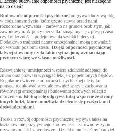
Dlaczego budowanie odporności psychicznej jest niezbędne
na co dzień?
Budowanie odporności psychicznej
odgrywa kluczową rolę
w codziennym życiu, które często stawia przed nami
różnorodne wyzwania – zarówno na gruncie osobistym, jak i
zawodowym. W pracy nierzadko zmagamy się z presją czasu
czy koniecznością podejmowania szybkich decyzji.
Dodatkowo trudności natury emocjonalnej mogą prowadzić
do wzrostu poziomu stresu.
Dzięki odporności psychicznej
łatwiej stawiamy czoła takim sytuacjom, wzmacniając
przy tym wiarę we własne możliwości.
Rozwijanie tej umiejętności wspiera zdolność adaptacji do
zmian oraz pozwala wyciągać lekcje z popełnionych błędów.
Regularne ćwiczenie odporności psychicznej nie tylko
pomaga redukować stres, ale również sprzyja zachowaniu
równowagi emocjonalnej i budowaniu zdrowych relacji z
otoczeniem.
Istotną rolę odgrywa tutaj wsparcie ze strony
innych ludzi, które umożliwia dzielenie się przeżyciami i
doświadczeniami.
Troska o rozwój odporności psychicznej wpływa także na
kształtowanie pozytywnego środowiska – zarówno w życiu
prywatnym, jak i zawodowym. Dzięki temu jesteśmy bardziej