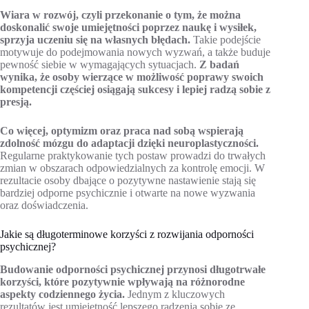
Wiara w rozwój, czyli przekonanie o tym, że można
doskonalić swoje umiejętności poprzez naukę i wysiłek,
sprzyja uczeniu się na własnych błędach.
Takie podejście
motywuje do podejmowania nowych wyzwań, a także buduje
pewność siebie w wymagających sytuacjach.
Z badań
wynika, że osoby wierzące w możliwość poprawy swoich
kompetencji częściej osiągają sukcesy i lepiej radzą sobie z
presją.
Co więcej, optymizm oraz praca nad sobą wspierają
zdolność mózgu do adaptacji dzięki neuroplastyczności.
Regularne praktykowanie tych postaw prowadzi do trwałych
zmian w obszarach odpowiedzialnych za kontrolę emocji. W
rezultacie osoby dbające o pozytywne nastawienie stają się
bardziej odporne psychicznie i otwarte na nowe wyzwania
oraz doświadczenia.
Jakie są długoterminowe korzyści z rozwijania odporności
psychicznej?
Budowanie odporności psychicznej przynosi długotrwałe
korzyści, które pozytywnie wpływają na różnorodne
aspekty codziennego życia.
Jednym z kluczowych
rezultatów jest umiejętność lepszego radzenia sobie ze