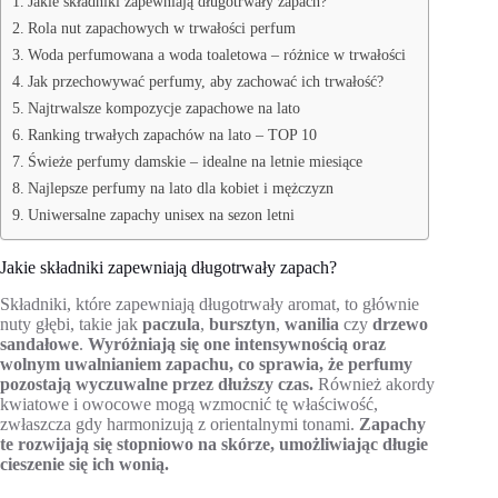
Jakie składniki zapewniają długotrwały zapach?
Rola nut zapachowych w trwałości perfum
Woda perfumowana a woda toaletowa – różnice w trwałości
Jak przechowywać perfumy, aby zachować ich trwałość?
Najtrwalsze kompozycje zapachowe na lato
Ranking trwałych zapachów na lato – TOP 10
Świeże perfumy damskie – idealne na letnie miesiące
Najlepsze perfumy na lato dla kobiet i mężczyzn
Uniwersalne zapachy unisex na sezon letni
Jakie składniki zapewniają długotrwały zapach?
Składniki, które zapewniają długotrwały aromat, to głównie
nuty głębi, takie jak
paczula
,
bursztyn
,
wanilia
czy
drzewo
sandałowe
.
Wyróżniają się one intensywnością oraz
wolnym uwalnianiem zapachu, co sprawia, że perfumy
pozostają wyczuwalne przez dłuższy czas.
Również akordy
kwiatowe i owocowe mogą wzmocnić tę właściwość,
zwłaszcza gdy harmonizują z orientalnymi tonami.
Zapachy
te rozwijają się stopniowo na skórze, umożliwiając długie
cieszenie się ich wonią.