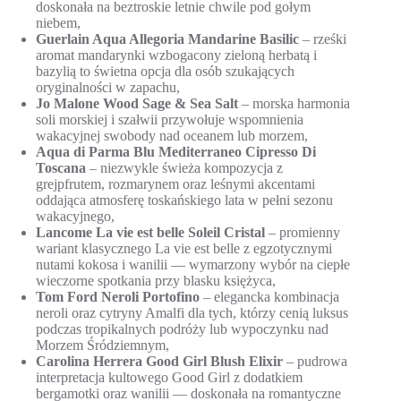
doskonała na beztroskie letnie chwile pod gołym
niebem,
Guerlain Aqua Allegoria Mandarine Basilic
– rześki
aromat mandarynki wzbogacony zieloną herbatą i
bazylią to świetna opcja dla osób szukających
oryginalności w zapachu,
Jo Malone Wood Sage & Sea Salt
– morska harmonia
soli morskiej i szałwii przywołuje wspomnienia
wakacyjnej swobody nad oceanem lub morzem,
Aqua di Parma Blu Mediterraneo Cipresso Di
Toscana
– niezwykle świeża kompozycja z
grejpfrutem, rozmarynem oraz leśnymi akcentami
oddająca atmosferę toskańskiego lata w pełni sezonu
wakacyjnego,
Lancome La vie est belle Soleil Cristal
– promienny
wariant klasycznego La vie est belle z egzotycznymi
nutami kokosa i wanilii — wymarzony wybór na ciepłe
wieczorne spotkania przy blasku księżyca,
Tom Ford Neroli Portofino
– elegancka kombinacja
neroli oraz cytryny Amalfi dla tych, którzy cenią luksus
podczas tropikalnych podróży lub wypoczynku nad
Morzem Śródziemnym,
Carolina Herrera Good Girl Blush Elixir
– pudrowa
interpretacja kultowego Good Girl z dodatkiem
bergamotki oraz wanilii — doskonała na romantyczne