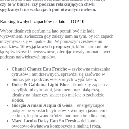
czy to w biurze, czy podczas relaksujących chwil
spędzanych na wakacjach pod otwartym niebem.
Ranking trwałych zapachów na lato – TOP 10
Wybór idealnych perfum na lato potrafi być nie lada
wyzwaniem, zwłaszcza gdy zależy nam na tym, by ich zapach
utrzymywał się w upalne dni. W poniższym zestawieniu
znajdziesz
10 wyjątkowych propozycji
, które harmonijnie
łączą świeżość i intensywność, oferując trwały aromat nawet
podczas największych upałów.
Chanel Chance Eau Fraiche
– szykowna mieszanka
cytrusów i nut drzewnych, sprawdzi się zarówno w
biurze, jak i podczas wieczornych wyjść latem,
Dolce & Gabbana Light Blue
– ikoniczny zapach z
sycylijskimi cytrusami, jaśminem oraz białą różą,
idealny na plażę czy spacer po mieście o zachodzie
słońca,
Giorgio Armani Acqua di Gioia
– energetyzujące
połączenie włoskich cytrusów z wodnym jaśminem i
cedrem, inspirowane śródziemnomorskim klimatem,
Marc Jacobs Daisy Eau So Fresh
– delikatnie
owocowo-kwiatowa kompozycja z maliną i różą,