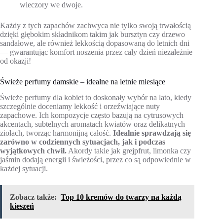
wieczory we dwoje.
Każdy z tych zapachów zachwyca nie tylko swoją trwałością
dzięki głębokim składnikom takim jak bursztyn czy drzewo
sandałowe, ale również lekkością dopasowaną do letnich dni
— gwarantując komfort noszenia przez cały dzień niezależnie
od okazji!
Świeże perfumy damskie – idealne na letnie miesiące
Świeże perfumy dla kobiet to doskonały wybór na lato, kiedy
szczególnie doceniamy lekkość i orzeźwiające nuty
zapachowe. Ich kompozycje często bazują na cytrusowych
akcentach, subtelnych aromatach kwiatów oraz delikatnych
ziołach, tworząc harmonijną całość.
Idealnie sprawdzają się
zarówno w codziennych sytuacjach, jak i podczas
wyjątkowych chwil.
Akordy takie jak grejpfrut, limonka czy
jaśmin dodają energii i świeżości, przez co są odpowiednie w
każdej sytuacji.
Zobacz także:
Top 10 kremów do twarzy na każdą
kieszeń