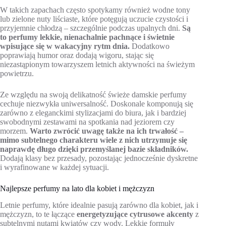
W takich zapachach często spotykamy również wodne tony
lub zielone nuty liściaste, które potęgują uczucie czystości i
przyjemnie chłodzą – szczególnie podczas upalnych dni.
Są
to perfumy lekkie, nienachalnie pachnące i świetnie
wpisujące się w wakacyjny rytm dnia.
Dodatkowo
poprawiają humor oraz dodają wigoru, stając się
niezastąpionym towarzyszem letnich aktywności na świeżym
powietrzu.
Ze względu na swoją delikatność świeże damskie perfumy
cechuje niezwykła uniwersalność. Doskonale komponują się
zarówno z eleganckimi stylizacjami do biura, jak i bardziej
swobodnymi zestawami na spotkania nad jeziorem czy
morzem.
Warto zwrócić uwagę także na ich trwałość –
mimo subtelnego charakteru wiele z nich utrzymuje się
naprawdę długo dzięki przemyślanej bazie składników.
Dodają klasy bez przesady, pozostając jednocześnie dyskretne
i wyrafinowane w każdej sytuacji.
Najlepsze perfumy na lato dla kobiet i mężczyzn
Letnie perfumy, które idealnie pasują zarówno dla kobiet, jak i
mężczyzn, to te łączące
energetyzujące cytrusowe akcenty
z
subtelnymi nutami kwiatów czy wody. Lekkie formuły