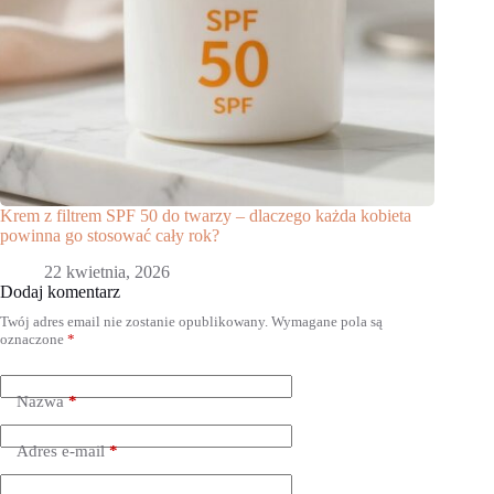
Krem z filtrem SPF 50 do twarzy – dlaczego każda kobieta
powinna go stosować cały rok?
22 kwietnia, 2026
Dodaj komentarz
Twój adres email nie zostanie opublikowany.
Wymagane pola są
oznaczone
*
Nazwa
*
Adres e-mail
*