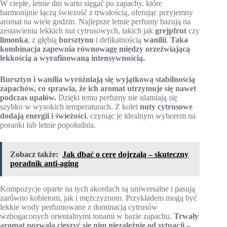
W ciepłe, letnie dni warto sięgać po zapachy, które
harmonijnie łączą świeżość z trwałością, oferując przyjemny
aromat na wiele godzin. Najlepsze letnie perfumy bazują na
zestawieniu lekkich nut cytrusowych, takich jak
grejpfrut
czy
limonka
, z głębią
bursztynu
i delikatnością
wanilii
.
Taka
kombinacja zapewnia równowagę między orzeźwiającą
lekkością a wyrafinowaną intensywnością.
Bursztyn i wanilia wyróżniają się wyjątkową stabilnością
zapachów, co sprawia, że ich aromat utrzymuje się nawet
podczas upałów.
Dzięki temu perfumy nie ulatniają się
szybko w wysokich temperaturach. Z kolei
nuty cytrusowe
dodają energii i świeżości
, czyniąc je idealnym wyborem na
poranki lub letnie popołudnia.
Zobacz także:
Jak dbać o cerę dojrzałą – skuteczny
poradnik anti-aging
Kompozycje oparte na tych akordach są uniwersalne i pasują
zarówno kobietom, jak i mężczyznom. Przykładem mogą być
lekkie wody perfumowane z dominacją cytrusów
wzbogaconych orientalnymi tonami w bazie zapachu.
Trwały
aromat pozwala cieszyć się nim niezależnie od sytuacji –