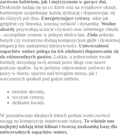
zarówno kobietom, jak i mężczyznom w gorące dni.
Doskonale nadają się na co dzień oraz na wyjątkowe okazje,
harmonijnie uzupełniając każdą stylizację i dopasowując się
do różnych pór dnia.
Energetyzujące cytrusy
, takie jak
grejpfrut czy limonka, wnoszą rześkość i dynamikę.
Wodne
akordy
przywołują uczucie czystości oraz subtelnego chłodu
– szczególnie cenione w pełnym słońcu lata.
Zioła
pokroju
bazylii czy rozmarynu dodają kompozycjom głębi i dyskretnej
elegancji bez nadmiernej intensywności.
Uniwersalność
zapachów unisex polega na ich zdolności dopasowania się
do różnorodnych gustów.
Lekkie, a jednocześnie trwałe
formuły utrzymują swój aromat przez długi czas nawet
podczas upałów. Są to perfumy odpowiednie zarówno do
pracy w biurze, spaceru nad brzegiem morza, jak i
wieczornych spotkań pod gołym niebem.
morskie akcenty,
soczyste cytrusy,
delikatne kwiaty.
W poszukiwaniu idealnych letnich perfum warto zwrócić
uwagę na kompozycje inspirowane naturą.
To właśnie one
najlepiej oddają letni klimat i tworzą znakomitą bazę dla
uniwersalnych zapachów unisex.