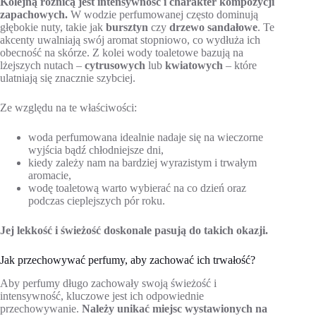
Kolejną różnicą jest intensywność i charakter kompozycji
zapachowych.
W wodzie perfumowanej często dominują
głębokie nuty, takie jak
bursztyn
czy
drzewo sandałowe
. Te
akcenty uwalniają swój aromat stopniowo, co wydłuża ich
obecność na skórze. Z kolei wody toaletowe bazują na
lżejszych nutach –
cytrusowych
lub
kwiatowych
– które
ulatniają się znacznie szybciej.
Ze względu na te właściwości:
woda perfumowana idealnie nadaje się na wieczorne
wyjścia bądź chłodniejsze dni,
kiedy zależy nam na bardziej wyrazistym i trwałym
aromacie,
wodę toaletową warto wybierać na co dzień oraz
podczas cieplejszych pór roku.
Jej lekkość i świeżość doskonale pasują do takich okazji.
Jak przechowywać perfumy, aby zachować ich trwałość?
Aby perfumy długo zachowały swoją świeżość i
intensywność, kluczowe jest ich odpowiednie
przechowywanie.
Należy unikać miejsc wystawionych na