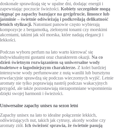
doskonale sprawdzają się w upalne dni, dodając energii i
zapewniając poczucie świeżości.
Kobiety szczególnie mogą
sięgnąć po zapachy bazujące na grejpfrucie, limonce lub
jaśminie – świetnie odświeżają i podkreślają delikatność
letnich stylizacji.
Natomiast panowie często wybierają
kompozycje z bergamotką, zielonymi tonami czy morskimi
akcentami, takimi jak sól morska, które nadają elegancji i
lekkości.
Podczas wyboru perfum na lato warto kierować się
indywidualnymi gustami oraz charakterem okazji.
Na co
dzień świetnym rozwiązaniem są uniwersalne wody
toaletowe o łagodniejszym charakterze.
Z kolei bardziej
intensywne wody perfumowane z nutą wanilii lub bursztynu
rewelacyjnie sprawdzą się podczas wieczornych wyjść. Letnie
aromaty nie tylko poprawiają nastrój podczas wakacyjnych
przygód, ale także pozostawiają niezapomniane wspomnienia
dzięki swojej harmonii i świeżości.
Uniwersalne zapachy unisex na sezon letni
Zapachy unisex na lato to idealne połączenie lekkich,
odświeżających nut, takich jak cytrusy, akordy wodne czy
aromaty ziół.
Ich świeżość sprawia, że świetnie pasują