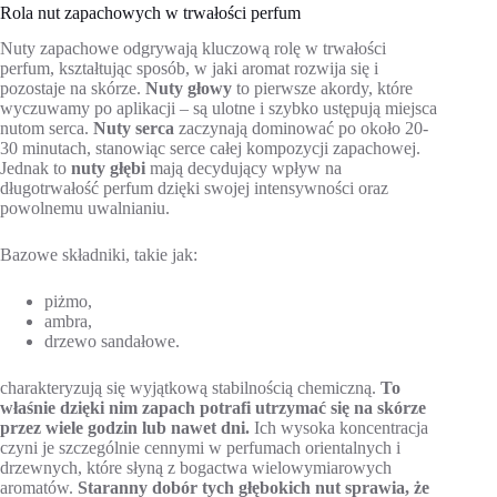
Rola nut zapachowych w trwałości perfum
Nuty zapachowe odgrywają kluczową rolę w trwałości
perfum, kształtując sposób, w jaki aromat rozwija się i
pozostaje na skórze.
Nuty głowy
to pierwsze akordy, które
wyczuwamy po aplikacji – są ulotne i szybko ustępują miejsca
nutom serca.
Nuty serca
zaczynają dominować po około 20-
30 minutach, stanowiąc serce całej kompozycji zapachowej.
Jednak to
nuty głębi
mają decydujący wpływ na
długotrwałość perfum dzięki swojej intensywności oraz
powolnemu uwalnianiu.
Bazowe składniki, takie jak:
piżmo,
ambra,
drzewo sandałowe.
charakteryzują się wyjątkową stabilnością chemiczną.
To
właśnie dzięki nim zapach potrafi utrzymać się na skórze
przez wiele godzin lub nawet dni.
Ich wysoka koncentracja
czyni je szczególnie cennymi w perfumach orientalnych i
drzewnych, które słyną z bogactwa wielowymiarowych
aromatów.
Staranny dobór tych głębokich nut sprawia, że