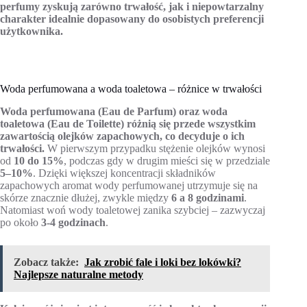
perfumy zyskują zarówno trwałość, jak i niepowtarzalny
charakter idealnie dopasowany do osobistych preferencji
użytkownika.
Woda perfumowana a woda toaletowa – różnice w trwałości
Woda perfumowana (Eau de Parfum) oraz woda
toaletowa (Eau de Toilette) różnią się przede wszystkim
zawartością olejków zapachowych, co decyduje o ich
trwałości.
W pierwszym przypadku stężenie olejków wynosi
od
10 do 15%
, podczas gdy w drugim mieści się w przedziale
5–10%
. Dzięki większej koncentracji składników
zapachowych aromat wody perfumowanej utrzymuje się na
skórze znacznie dłużej, zwykle między
6 a 8 godzinami
.
Natomiast woń wody toaletowej zanika szybciej – zazwyczaj
po około
3-4 godzinach
.
Zobacz także:
Jak zrobić fale i loki bez lokówki?
Najlepsze naturalne metody