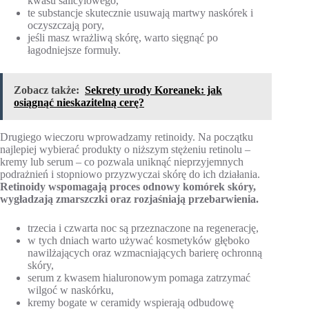
kwasu salicylowego,
te substancje skutecznie usuwają martwy naskórek i
oczyszczają pory,
jeśli masz wrażliwą skórę, warto sięgnąć po
łagodniejsze formuły.
Zobacz także:
Sekrety urody Koreanek: jak
osiągnąć nieskazitelną cerę?
Drugiego wieczoru wprowadzamy retinoidy. Na początku
najlepiej wybierać produkty o niższym stężeniu retinolu –
kremy lub serum – co pozwala uniknąć nieprzyjemnych
podrażnień i stopniowo przyzwyczai skórę do ich działania.
Retinoidy wspomagają proces odnowy komórek skóry,
wygładzają zmarszczki oraz rozjaśniają przebarwienia.
trzecia i czwarta noc są przeznaczone na regenerację,
w tych dniach warto używać kosmetyków głęboko
nawilżających oraz wzmacniających barierę ochronną
skóry,
serum z kwasem hialuronowym pomaga zatrzymać
wilgoć w naskórku,
kremy bogate w ceramidy wspierają odbudowę