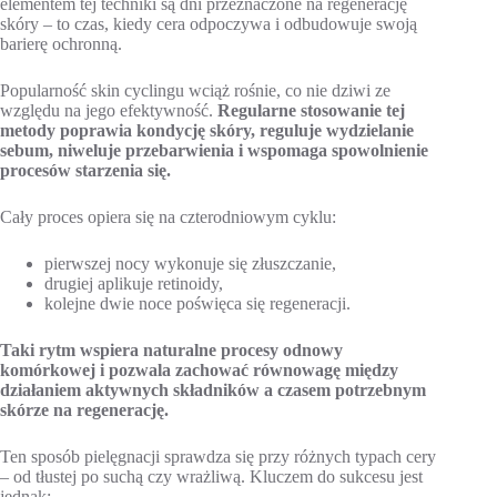
elementem tej techniki są dni przeznaczone na regenerację
skóry – to czas, kiedy cera odpoczywa i odbudowuje swoją
barierę ochronną.
Popularność skin cyclingu wciąż rośnie, co nie dziwi ze
względu na jego efektywność.
Regularne stosowanie tej
metody poprawia kondycję skóry, reguluje wydzielanie
sebum, niweluje przebarwienia i wspomaga spowolnienie
procesów starzenia się.
Cały proces opiera się na czterodniowym cyklu:
pierwszej nocy wykonuje się złuszczanie,
drugiej aplikuje retinoidy,
kolejne dwie noce poświęca się regeneracji.
Taki rytm wspiera naturalne procesy odnowy
komórkowej i pozwala zachować równowagę między
działaniem aktywnych składników a czasem potrzebnym
skórze na regenerację.
Ten sposób pielęgnacji sprawdza się przy różnych typach cery
– od tłustej po suchą czy wrażliwą. Kluczem do sukcesu jest
jednak: