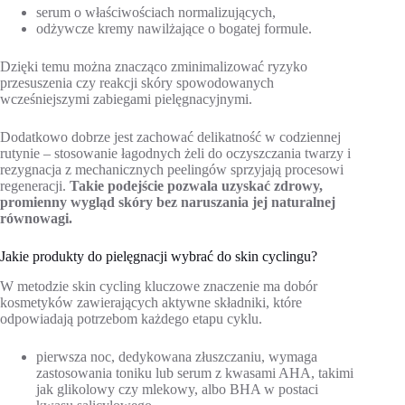
serum o właściwościach normalizujących,
odżywcze kremy nawilżające o bogatej formule.
Dzięki temu można znacząco zminimalizować ryzyko
przesuszenia czy reakcji skóry spowodowanych
wcześniejszymi zabiegami pielęgnacyjnymi.
Dodatkowo dobrze jest zachować delikatność w codziennej
rutynie – stosowanie łagodnych żeli do oczyszczania twarzy i
rezygnacja z mechanicznych peelingów sprzyjają procesowi
regeneracji.
Takie podejście pozwala uzyskać zdrowy,
promienny wygląd skóry bez naruszania jej naturalnej
równowagi.
Jakie produkty do pielęgnacji wybrać do skin cyclingu?
W metodzie skin cycling kluczowe znaczenie ma dobór
kosmetyków zawierających aktywne składniki, które
odpowiadają potrzebom każdego etapu cyklu.
pierwsza noc, dedykowana złuszczaniu, wymaga
zastosowania toniku lub serum z kwasami AHA, takimi
jak glikolowy czy mlekowy, albo BHA w postaci