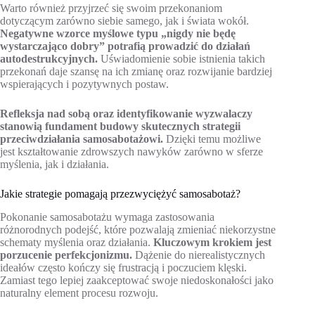
Warto również przyjrzeć się swoim przekonaniom
dotyczącym zarówno siebie samego, jak i świata wokół.
Negatywne wzorce myślowe typu „nigdy nie będę
wystarczająco dobry” potrafią prowadzić do działań
autodestrukcyjnych.
Uświadomienie sobie istnienia takich
przekonań daje szansę na ich zmianę oraz rozwijanie bardziej
wspierających i pozytywnych postaw.
Refleksja nad sobą oraz identyfikowanie wyzwalaczy
stanowią fundament budowy skutecznych strategii
przeciwdziałania samosabotażowi.
Dzięki temu możliwe
jest kształtowanie zdrowszych nawyków zarówno w sferze
myślenia, jak i działania.
Jakie strategie pomagają przezwyciężyć samosabotaż?
Pokonanie samosabotażu wymaga zastosowania
różnorodnych podejść, które pozwalają zmieniać niekorzystne
schematy myślenia oraz działania.
Kluczowym krokiem jest
porzucenie perfekcjonizmu.
Dążenie do nierealistycznych
ideałów często kończy się frustracją i poczuciem klęski.
Zamiast tego lepiej zaakceptować swoje niedoskonałości jako
naturalny element procesu rozwoju.