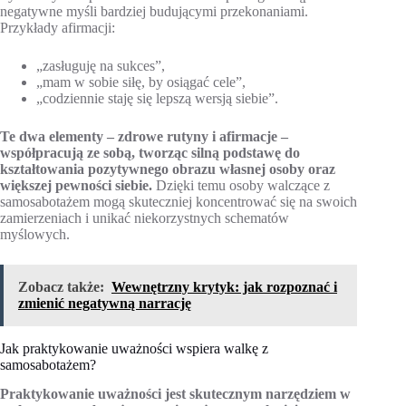
negatywne myśli bardziej budującymi przekonaniami.
Przykłady afirmacji:
„zasługuję na sukces”,
„mam w sobie siłę, by osiągać cele”,
„codziennie staję się lepszą wersją siebie”.
Te dwa elementy – zdrowe rutyny i afirmacje –
współpracują ze sobą, tworząc silną podstawę do
kształtowania pozytywnego obrazu własnej osoby oraz
większej pewności siebie.
Dzięki temu osoby walczące z
samosabotażem mogą skuteczniej koncentrować się na swoich
zamierzeniach i unikać niekorzystnych schematów
myślowych.
Zobacz także:
Wewnętrzny krytyk: jak rozpoznać i
zmienić negatywną narrację
Jak praktykowanie uważności wspiera walkę z
samosabotażem?
Praktykowanie uważności jest skutecznym narzędziem w