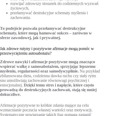
rozwijać zdrowszy stosunek do codziennych wyzwań
życiowych,
przełamywać destrukcyjne schematy myślenia i
zachowania.
To podejście pozwala przełamywać destrukcyjne
schematy, które mogą hamować sukces – zarówno w
sferze zawodowej, jak i prywatnej.
Jak zdrowe rutyny i pozytywne afirmacje mogą pomóc w
przezwyciężeniu autosabotażu?
Zdrowe nawyki i afirmacje pozytywne mogą znacząco
wspierać walkę z samosabotażem, sprzyjając lepszemu
myśleniu, regularności oraz samodyscyplinie.
Na przykład
zbilansowana dieta, codzienna dawka ruchu czy stały rytm
snu umożliwiają zachowanie równowagi psychicznej i
emocjonalnej.
Dzięki temu stres i napięcie, które często
prowadzą do destrukcyjnych zachowań, stają się mniej
dokuczliwe.
Afirmacje pozytywne to krótkie zdania mające na celu
wzmacnianie poczucia własnej wartości oraz motywacji.
Systematyczne powtarzanie takich fraz pomaga zastąpić