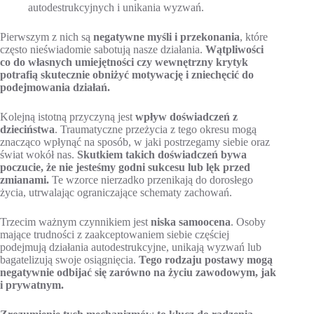
autodestrukcyjnych i unikania wyzwań.
Pierwszym z nich są
negatywne myśli i przekonania
, które
często nieświadomie sabotują nasze działania.
Wątpliwości
co do własnych umiejętności czy wewnętrzny krytyk
potrafią skutecznie obniżyć motywację i zniechęcić do
podejmowania działań.
Kolejną istotną przyczyną jest
wpływ doświadczeń z
dzieciństwa
. Traumatyczne przeżycia z tego okresu mogą
znacząco wpłynąć na sposób, w jaki postrzegamy siebie oraz
świat wokół nas.
Skutkiem takich doświadczeń bywa
poczucie, że nie jesteśmy godni sukcesu lub lęk przed
zmianami.
Te wzorce nierzadko przenikają do dorosłego
życia, utrwalając ograniczające schematy zachowań.
Trzecim ważnym czynnikiem jest
niska samoocena
. Osoby
mające trudności z zaakceptowaniem siebie częściej
podejmują działania autodestrukcyjne, unikają wyzwań lub
bagatelizują swoje osiągnięcia.
Tego rodzaju postawy mogą
negatywnie odbijać się zarówno na życiu zawodowym, jak
i prywatnym.