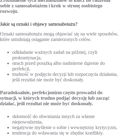
Zrozumienie tych mechanizmów to klucz do radzenia
sobie z samosabotażem i krok w stronę osobistego
rozwoju.
Jakie są oznaki i objawy samosabotażu?
Oznaki samosabotażu mogą objawiać się na wiele sposobów,
które utrudniają osiąganie zamierzonych celów.
odkładanie ważnych zadań na później, czyli
prokrastynacja,
strach przed porażką albo nadmierne dążenie do
perfekcji,
trudność w podjęciu decyzji lub rozpoczęciu działania,
jeśli rezultat nie może być doskonały.
Paradoksalnie, perfekcjonizm często prowadzi do
sytuacji, w których trudno podjąć decyzję lub zacząć
działać, jeśli rezultat nie może być doskonały.
skłonność do obwiniania innych za własne
niepowodzenia,
negatywne myślenie o sobie i wewnętrzny krytycyzm,
tendencja do wdawania się w zbędne konflikty.