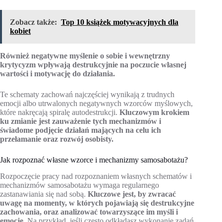
Zobacz także:
Top 10 książek motywacyjnych dla
kobiet
Również negatywne myślenie o sobie i wewnętrzny
krytycyzm wpływają destrukcyjnie na poczucie własnej
wartości i motywację do działania.
Te schematy zachowań najczęściej wynikają z trudnych
emocji albo utrwalonych negatywnych wzorców myślowych,
które nakręcają spiralę autodestrukcji.
Kluczowym krokiem
ku zmianie jest zauważenie tych mechanizmów i
świadome podjęcie działań mających na celu ich
przełamanie oraz rozwój osobisty.
Jak rozpoznać własne wzorce i mechanizmy samosabotażu?
Rozpoczęcie pracy nad rozpoznaniem własnych schematów i
mechanizmów samosabotażu wymaga regularnego
zastanawiania się nad sobą.
Kluczowe jest, by zwracać
uwagę na momenty, w których pojawiają się destrukcyjne
zachowania, oraz analizować towarzyszące im myśli i
emocje.
Na przykład, jeśli często odkładasz wykonanie zadań