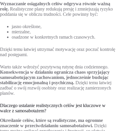
Wyznaczanie osiągalnych celów odgrywa równie ważną
rolę.
Realistyczne plany redukują presję i zmniejszają ryzyko
poddania się w obliczu trudności. Cele powinny być:
jasno określone,
mierzalne,
osadzone w konkretnych ramach czasowych.
Dzięki temu łatwiej utrzymać motywację oraz poczuć kontrolę
nad postępami.
Warto także wdrożyć pozytywną rutynę dnia codziennego.
Konsekwencja w działaniu ogranicza chaos sprzyjający
samosabotującym zachowaniom, jednocześnie budując
stabilizację emocjonalną i psychiczną.
Dzięki temu łatwiej
zadbać o swój rozwój osobisty oraz realizację zamierzonych
planów.
Dlaczego ustalanie realistycznych celów jest kluczowe w
walce z samosabotażem?
Określanie celów, które są realistyczne, ma ogromne
znaczenie w przeciwdziałaniu samosabotażowi.
Dzięki
temu można uniknąć przytłoczenia i frustracji, co ułatwia