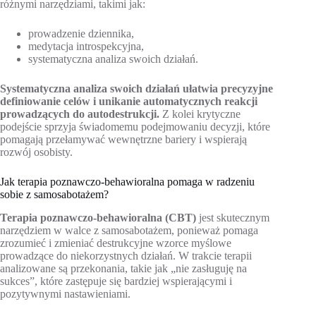
różnymi narzędziami, takimi jak:
prowadzenie dziennika,
medytacja introspekcyjna,
systematyczna analiza swoich działań.
Systematyczna analiza swoich działań ułatwia precyzyjne
definiowanie celów i unikanie automatycznych reakcji
prowadzących do autodestrukcji.
Z kolei krytyczne
podejście sprzyja świadomemu podejmowaniu decyzji, które
pomagają przełamywać wewnętrzne bariery i wspierają
rozwój osobisty.
Jak terapia poznawczo-behawioralna pomaga w radzeniu
sobie z samosabotażem?
Terapia poznawczo-behawioralna (CBT)
jest skutecznym
narzędziem w walce z samosabotażem, ponieważ pomaga
zrozumieć i zmieniać destrukcyjne wzorce myślowe
prowadzące do niekorzystnych działań. W trakcie terapii
analizowane są przekonania, takie jak „nie zasługuję na
sukces”, które zastępuje się bardziej wspierającymi i
pozytywnymi nastawieniami.