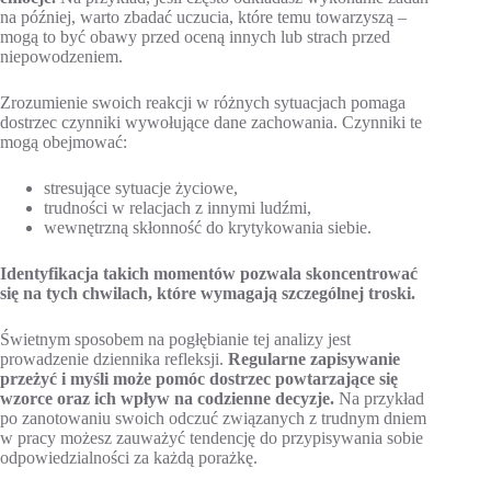
na później, warto zbadać uczucia, które temu towarzyszą –
mogą to być obawy przed oceną innych lub strach przed
niepowodzeniem.
Zrozumienie swoich reakcji w różnych sytuacjach pomaga
dostrzec czynniki wywołujące dane zachowania. Czynniki te
mogą obejmować:
stresujące sytuacje życiowe,
trudności w relacjach z innymi ludźmi,
wewnętrzną skłonność do krytykowania siebie.
Identyfikacja takich momentów pozwala skoncentrować
się na tych chwilach, które wymagają szczególnej troski.
Świetnym sposobem na pogłębianie tej analizy jest
prowadzenie dziennika refleksji.
Regularne zapisywanie
przeżyć i myśli może pomóc dostrzec powtarzające się
wzorce oraz ich wpływ na codzienne decyzje.
Na przykład
po zanotowaniu swoich odczuć związanych z trudnym dniem
w pracy możesz zauważyć tendencję do przypisywania sobie
odpowiedzialności za każdą porażkę.