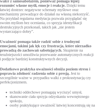
walce z samosabotażem, ponieważ pomaga lepiej
rozumieć własne myśli, emocje i reakcje.
Dzięki temu
łatwiej dostrzec negatywne schematy myślowe oraz
mechanizmy prowadzące do działań na własną niekorzyść.
Na przykład regularna medytacja pozwala przyglądać się
swoim myślom bez oceniania, co sprzyja identyfikacji
destrukcyjnych przekonań, takich jak „nie jestem
wystarczająco dobry”.
Uważność pomaga także radzić sobie z trudnymi
emocjami, takimi jak lęk czy frustracja, które nierzadko
prowadzą do zachowań sabotujących.
Skupienie na
teraźniejszości umożliwia przerwanie automatycznych reakcji
i podjęcie bardziej konstruktywnych decyzji.
Dodatkowo praktyka uważności obniża poziom stresu i
poprawia zdolność radzenia sobie z presją.
Jest to
szczególnie ważne w przypadku walki z prokrastynacją czy
perfekcjonizmem.
techniki oddechowe pomagają wyciszyć umysł,
skanowanie ciała sprzyja odzyskaniu wewnętrznego
spokoju,
osoby praktykujące uważność łatwiej koncentrują się na