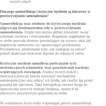
swoich celach.
Dlaczego samorefleksja i krytyczne myślenie są kluczowe w
przezwyciężaniu samosabotażu?
Samorefleksja oraz zdolność do krytycznego myślenia
odgrywają fundamentalną rolę w przezwyciężaniu
samosabotażu.
Dzięki nim można głębiej zrozumieć swoje
schematy myślowe i emocjonalne. Regularne zagłębianie się
w siebie pozwala dostrzec powtarzające się wzorce, takie jak
negatywna samoocena czy ograniczające przekonania.
Przykładowo, przekonanie typu „nie zasługuję na sukces”
potrafi skutecznie blokować dążenie do własnych celów.
Krytyczne myślenie umożliwia podważanie tych
destrukcyjnych schematów oraz poszukiwanie bardziej
wspierających rozwiązań.
Analiza swoich reakcji i
motywacji pozwala łatwiej zauważyć mechanizmy
autodestrukcyjne oraz odkryć ich źródła, jak choćby lęk przed
porażką lub sukcesem. Taka introspekcja otwiera drogę do
opracowania nowych strategii działania, opartych na
zdrowym i pozytywnym spojrzeniu na siebie.
W codziennym życiu warto wspomagać proces samorefleksji