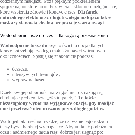
codziennym makijażu. Poza pięknym podkreśleniem
spojrzenia, niektóre formuły zawierają składniki pielęgnujące,
które wspierają zdrowie i kondycję rzęs.
Dla fanek
naturalnego efektu oraz długotrwałego makijażu takie
maskary stanowią idealną propozycję wartą uwagi.
Wodoodporne tusze do rzęs – dla kogo są przeznaczone?
Wodoodporne tusze do rzęs
to świetna opcja dla tych,
którzy potrzebują trwałego makijażu nawet w trudnych
okolicznościach. Spisują się znakomicie podczas:
deszczu,
intensywnych treningów,
wypraw na basen.
Dzięki swojej odporności na wilgoć nie rozmazują się,
eliminując problem tzw. „efektu pandy”.
To także
niezastąpiony wybór na wyjątkowe okazje, gdy makijaż
musi przetrwać nienaruszony przez długie godziny.
Warto jednak mieć na uwadze, że usuwanie tego rodzaju
tuszy bywa bardziej wymagające. Aby uniknąć podrażnień
oczu i nadmiernego tarcia rzęs, dobrze jest sięgnąć po: