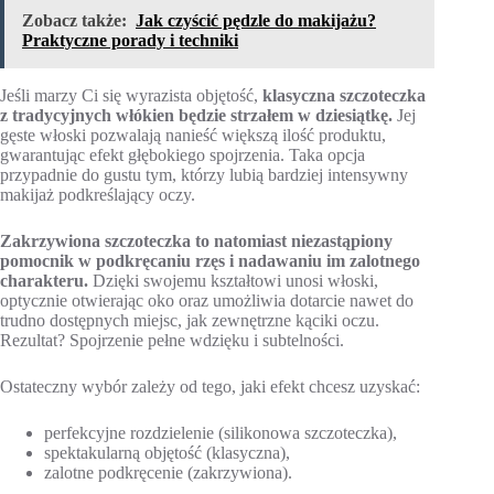
Zobacz także:
Jak czyścić pędzle do makijażu?
Praktyczne porady i techniki
Jeśli marzy Ci się wyrazista objętość,
klasyczna szczoteczka
z tradycyjnych włókien będzie strzałem w dziesiątkę.
Jej
gęste włoski pozwalają nanieść większą ilość produktu,
gwarantując efekt głębokiego spojrzenia. Taka opcja
przypadnie do gustu tym, którzy lubią bardziej intensywny
makijaż podkreślający oczy.
Zakrzywiona szczoteczka to natomiast niezastąpiony
pomocnik w podkręcaniu rzęs i nadawaniu im zalotnego
charakteru.
Dzięki swojemu kształtowi unosi włoski,
optycznie otwierając oko oraz umożliwia dotarcie nawet do
trudno dostępnych miejsc, jak zewnętrzne kąciki oczu.
Rezultat? Spojrzenie pełne wdzięku i subtelności.
Ostateczny wybór zależy od tego, jaki efekt chcesz uzyskać:
perfekcyjne rozdzielenie (silikonowa szczoteczka),
spektakularną objętość (klasyczna),
zalotne podkręcenie (zakrzywiona).