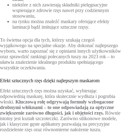
niektóre z nich zawierają składniki pielęgnacyjne
wspierające zdrowie rzęs nawet przy codziennym
stosowaniu,
na rynku można znaleźć maskary oferujące efekty
laminacji bądź imitujące sztuczne rzęsy.
To świetna opcja dla tych, którzy szukają czegoś
wyjątkowego na specjalne okazje. Aby dokonać najlepszego
wyboru, warto zapoznać się z opiniami innych użytkowników
oraz sprawdzić rankingi polecanych tuszy na 2023 rok – to
ułatwia znalezienie idealnego produktu spełniającego
wszystkie oczekiwania.
Efekt sztucznych rzęs dzięki najlepszym maskarom
Efekt sztucznych rzęs można uzyskać, wybierając
odpowiednią maskarę, która skutecznie wydłuża i pogrubia
włoski.
Kluczową rolę odgrywają formuły wzbogacone
drobnymi włóknami – to one odpowiadają za optyczne
zwiększenie zarówno długości, jak i objętości rzęs.
Równie
istotny jest kształt szczoteczki. Zarówno silikonowe modele,
jak i klasyczne gęste aplikatory pozwalają na precyzyjne
rozdzielenie rzęs oraz równomierne nałożenie tuszu.