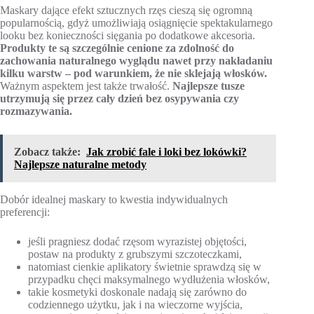
Maskary dające efekt sztucznych rzęs cieszą się ogromną
popularnością, gdyż umożliwiają osiągnięcie spektakularnego
looku bez konieczności sięgania po dodatkowe akcesoria.
Produkty te są szczególnie cenione za zdolność do
zachowania naturalnego wyglądu nawet przy nakładaniu
kilku warstw – pod warunkiem, że nie sklejają włosków.
Ważnym aspektem jest także trwałość.
Najlepsze tusze
utrzymują się przez cały dzień bez osypywania czy
rozmazywania.
Zobacz także:
Jak zrobić fale i loki bez lokówki?
Najlepsze naturalne metody
Dobór idealnej maskary to kwestia indywidualnych
preferencji:
jeśli pragniesz dodać rzęsom wyrazistej objętości,
postaw na produkty z grubszymi szczoteczkami,
natomiast cienkie aplikatory świetnie sprawdzą się w
przypadku chęci maksymalnego wydłużenia włosków,
takie kosmetyki doskonale nadają się zarówno do
codziennego użytku, jak i na wieczorne wyjścia,