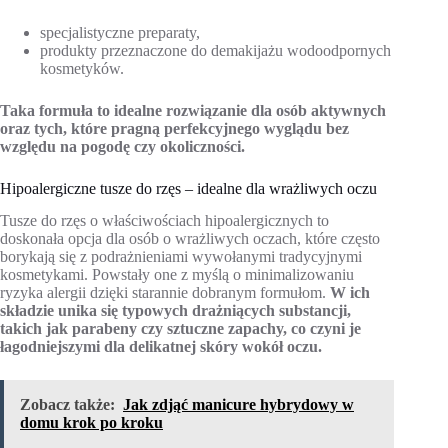
specjalistyczne preparaty,
produkty przeznaczone do demakijażu wodoodpornych
kosmetyków.
Taka formuła to idealne rozwiązanie dla osób aktywnych
oraz tych, które pragną perfekcyjnego wyglądu bez
względu na pogodę czy okoliczności.
Hipoalergiczne tusze do rzęs – idealne dla wrażliwych oczu
Tusze do rzęs o właściwościach hipoalergicznych to
doskonała opcja dla osób o wrażliwych oczach, które często
borykają się z podrażnieniami wywołanymi tradycyjnymi
kosmetykami. Powstały one z myślą o minimalizowaniu
ryzyka alergii dzięki starannie dobranym formułom.
W ich
składzie unika się typowych drażniących substancji,
takich jak parabeny czy sztuczne zapachy, co czyni je
łagodniejszymi dla delikatnej skóry wokół oczu.
Zobacz także:
Jak zdjąć manicure hybrydowy w
domu krok po kroku