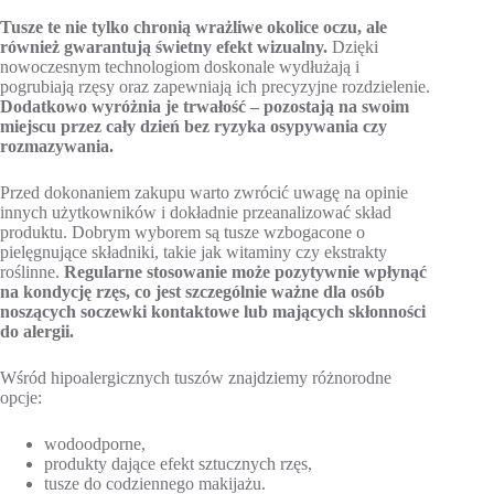
Tusze te nie tylko chronią wrażliwe okolice oczu, ale
również gwarantują świetny efekt wizualny.
Dzięki
nowoczesnym technologiom doskonale wydłużają i
pogrubiają rzęsy oraz zapewniają ich precyzyjne rozdzielenie.
Dodatkowo wyróżnia je trwałość – pozostają na swoim
miejscu przez cały dzień bez ryzyka osypywania czy
rozmazywania.
Przed dokonaniem zakupu warto zwrócić uwagę na opinie
innych użytkowników i dokładnie przeanalizować skład
produktu. Dobrym wyborem są tusze wzbogacone o
pielęgnujące składniki, takie jak witaminy czy ekstrakty
roślinne.
Regularne stosowanie może pozytywnie wpłynąć
na kondycję rzęs, co jest szczególnie ważne dla osób
noszących soczewki kontaktowe lub mających skłonności
do alergii.
Wśród hipoalergicznych tuszów znajdziemy różnorodne
opcje:
wodoodporne,
produkty dające efekt sztucznych rzęs,
tusze do codziennego makijażu.