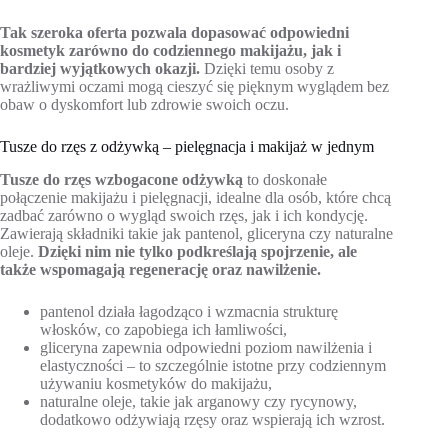
Tak szeroka oferta pozwala dopasować odpowiedni
kosmetyk zarówno do codziennego makijażu, jak i
bardziej wyjątkowych okazji.
Dzięki temu osoby z
wrażliwymi oczami mogą cieszyć się pięknym wyglądem bez
obaw o dyskomfort lub zdrowie swoich oczu.
Tusze do rzęs z odżywką – pielęgnacja i makijaż w jednym
Tusze do rzęs wzbogacone odżywką
to doskonałe
połączenie makijażu i pielęgnacji, idealne dla osób, które chcą
zadbać zarówno o wygląd swoich rzęs, jak i ich kondycję.
Zawierają składniki takie jak pantenol, gliceryna czy naturalne
oleje.
Dzięki nim nie tylko podkreślają spojrzenie, ale
także wspomagają regenerację oraz nawilżenie.
pantenol działa łagodząco i wzmacnia strukturę
włosków, co zapobiega ich łamliwości,
gliceryna zapewnia odpowiedni poziom nawilżenia i
elastyczności – to szczególnie istotne przy codziennym
używaniu kosmetyków do makijażu,
naturalne oleje, takie jak arganowy czy rycynowy,
dodatkowo odżywiają rzęsy oraz wspierają ich wzrost.