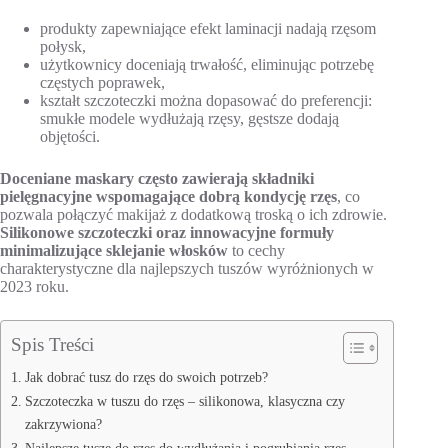
produkty zapewniające efekt laminacji nadają rzęsom
połysk,
użytkownicy doceniają trwałość, eliminując potrzebę
częstych poprawek,
kształt szczoteczki można dopasować do preferencji:
smukłe modele wydłużają rzęsy, gęstsze dodają
objętości.
Doceniane maskary często zawierają składniki
pielęgnacyjne wspomagające dobrą kondycję rzęs
, co
pozwala połączyć makijaż z dodatkową troską o ich zdrowie.
Silikonowe szczoteczki oraz innowacyjne formuły
minimalizujące sklejanie włosków
to cechy
charakterystyczne dla najlepszych tuszów wyróżnionych w
2023 roku.
Spis Treści
Jak dobrać tusz do rzęs do swoich potrzeb?
Szczoteczka w tuszu do rzęs – silikonowa, klasyczna czy
zakrzywiona?
Najlepsze tusze do rzęs do wydłużania i pogrubiania rzęs