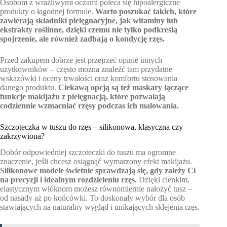
Osobom z wrażliwymi oczami poleca się hipoalergiczne
produkty o łagodnej formule.
Warto poszukać takich, które
zawierają składniki pielęgnacyjne, jak witaminy lub
ekstrakty roślinne, dzięki czemu nie tylko podkreślą
spojrzenie, ale również zadbają o kondycję rzęs.
Przed zakupem dobrze jest przejrzeć opinie innych
użytkowników – często można znaleźć tam przydatne
wskazówki i oceny trwałości oraz komfortu stosowania
danego produktu.
Ciekawą opcją są też maskary łączące
funkcje makijażu z pielęgnacją, które pozwalają
codziennie wzmacniać rzęsy podczas ich malowania.
Szczoteczka w tuszu do rzęs – silikonowa, klasyczna czy
zakrzywiona?
Dobór odpowiedniej szczoteczki do tuszu ma ogromne
znaczenie, jeśli chcesz osiągnąć wymarzony efekt makijażu.
Silikonowe modele świetnie sprawdzają się, gdy zależy Ci
na precyzji i idealnym rozdzieleniu rzęs.
Dzięki cienkim,
elastycznym włóknom możesz równomiernie nałożyć tusz –
od nasady aż po końcówki. To doskonały wybór dla osób
stawiających na naturalny wygląd i unikających sklejenia rzęs.