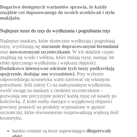
Bogactwo dostępnych wariantów sprawia, że każdy
znajdzie coś dopasowanego do swoich oczekiwań i stylu
makijażu.
Najlepsze tusze do rzęs do wydłużania i pogrubiania rzęs
Najlepsze maskary, które skutecznie wydłużają i pogrubiają
rzęsy, wyróżniają się
starannie dopracowanymi formułami
oraz
nowoczesnymi szczoteczkami
. W ich składzie często
znajdują się woski i włókna, które otulają rzęsy, nadając im
efekt optycznego wydłużenia i większej objętości.
Dodatkowo intensywne odcienie tych tuszy podkreślają
spojrzenie, dodając mu wyrazistości.
Przy wyborze
odpowiedniego kosmetyku warto kierować się własnymi
potrzebami. Jeśli zależy Ci na maksymalnym wydłużeniu,
zwróć uwagę na maskary z cienkimi szczoteczkami –
pozwalają one precyzyjnie pokryć każdą rzęsę od nasady po
końcówkę. Z kolei osoby marzące o wyjątkowej objętości
powinny postawić na produkty wyposażone w gęstsze
szczoteczki, które równomiernie rozprowadzają większą ilość
kosmetyku.
bardzo cenione są tusze zapewniające
długotrwały
efekt
,