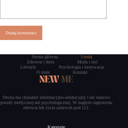
Dodaj komentarz
Strona główna
Uroda
Zdrowie i dieta
Moda i styl
Lifestyle
Psychologia i motywacja
O mnie
Kontakt
Strona ma charakter informacyjno-edukacyjny i nie stanowi
porady medycznej ani psychologicznej. W nagłym zagrożeniu
zdrowia lub życia zadzwoń pod 112.
Kategorie