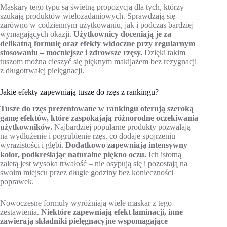
Maskary tego typu są świetną propozycją dla tych, którzy
szukają produktów wielozadaniowych. Sprawdzają się
zarówno w codziennym użytkowaniu, jak i podczas bardziej
wymagających okazji.
Użytkownicy doceniają je za
delikatną formułę oraz efekty widoczne przy regularnym
stosowaniu – mocniejsze i zdrowsze rzęsy.
Dzięki takim
tuszom można cieszyć się pięknym makijażem bez rezygnacji
z długotrwałej pielęgnacji.
Jakie efekty zapewniają tusze do rzęs z rankingu?
Tusze do rzęs prezentowane w rankingu oferują szeroką
gamę efektów, które zaspokajają różnorodne oczekiwania
użytkowników.
Najbardziej popularne produkty pozwalają
na wydłużenie i pogrubienie rzęs, co dodaje spojrzeniu
wyrazistości i głębi.
Dodatkowo zapewniają intensywny
kolor, podkreślając naturalne piękno oczu.
Ich istotną
zaletą jest wysoka trwałość – nie osypują się i pozostają na
swoim miejscu przez długie godziny bez konieczności
poprawek.
Nowoczesne formuły wyróżniają wiele maskar z tego
zestawienia.
Niektóre zapewniają efekt laminacji, inne
zawierają składniki pielęgnacyjne wspomagające