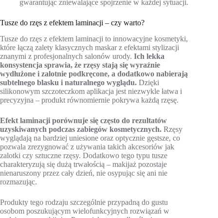
gwarantując zniewalające spojrzenie w każdej sytuacji.
Tusze do rzęs z efektem laminacji – czy warto?
Tusze do rzęs z efektem laminacji to innowacyjne kosmetyki,
które łączą zalety klasycznych maskar z efektami stylizacji
znanymi z profesjonalnych salonów urody.
Ich lekka
konsystencja sprawia, że rzęsy stają się wyraźnie
wydłużone i zalotnie podkręcone, a dodatkowo nabierają
subtelnego blasku i naturalnego wyglądu.
Dzięki
silikonowym szczoteczkom aplikacja jest niezwykle łatwa i
precyzyjna – produkt równomiernie pokrywa każdą rzęsę.
Efekt laminacji porównuje się często do rezultatów
uzyskiwanych podczas zabiegów kosmetycznych.
Rzęsy
wyglądają na bardziej uniesione oraz optycznie gęstsze, co
pozwala zrezygnować z używania takich akcesoriów jak
zalotki czy sztuczne rzęsy. Dodatkowo tego typu tusze
charakteryzują się dużą trwałością – makijaż pozostaje
nienaruszony przez cały dzień, nie osypując się ani nie
rozmazując.
Produkty tego rodzaju szczególnie przypadną do gustu
osobom poszukującym wielofunkcyjnych rozwiązań w