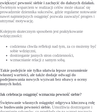
zwiększyć pewność siebie i zachęcić do dalszych działań.
Świetnym wsparciem w realizacji celów może okazać się
prowadzenie dziennika sukcesów, gdzie regularne notowanie
nawet najmniejszych osiągnięć pozwala zauważyć progres i
utrzymać motywację.
Kolejnym skutecznym sposobem jest praktykowanie
wdzięczności:
codzienna chwila refleksji nad tym, za co możemy być
sobie wdzięczni,
dostrzeganie jasnych stron codzienności,
wzmacnianie relacji z samym sobą.
Takie podejście nie tylko ułatwia lepsze zrozumienie
własnej wartości, ale także dodaje odwagi do
podejmowania nowych wyzwań bez obawy o oceny
innych ludzi.
Jak celebracja osiągnięć wzmacnia pewność siebie?
Świętowanie własnych osiągnięć odgrywa kluczową rolę
w budowaniu pewności siebie.
Umożliwia dostrzeganie i
docenianie sukcesów, co przekłada się na wzrost poczucia