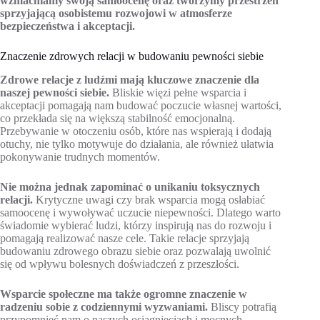
wzmacniamy swoją samoocenę oraz tworzymy przestrzeń
sprzyjającą osobistemu rozwojowi w atmosferze
bezpieczeństwa i akceptacji.
Znaczenie zdrowych relacji w budowaniu pewności siebie
Zdrowe relacje z ludźmi mają kluczowe znaczenie dla
naszej pewności siebie.
Bliskie więzi pełne wsparcia i
akceptacji pomagają nam budować poczucie własnej wartości,
co przekłada się na większą stabilność emocjonalną.
Przebywanie w otoczeniu osób, które nas wspierają i dodają
otuchy, nie tylko motywuje do działania, ale również ułatwia
pokonywanie trudnych momentów.
Nie można jednak zapominać o unikaniu toksycznych
relacji.
Krytyczne uwagi czy brak wsparcia mogą osłabiać
samoocenę i wywoływać uczucie niepewności. Dlatego warto
świadomie wybierać ludzi, którzy inspirują nas do rozwoju i
pomagają realizować nasze cele. Takie relacje sprzyjają
budowaniu zdrowego obrazu siebie oraz pozwalają uwolnić
się od wpływu bolesnych doświadczeń z przeszłości.
Wsparcie społeczne ma także ogromne znaczenie w
radzeniu sobie z codziennymi wyzwaniami.
Bliscy potrafią
przypomnieć nam o naszych osiągnięciach i mocnych