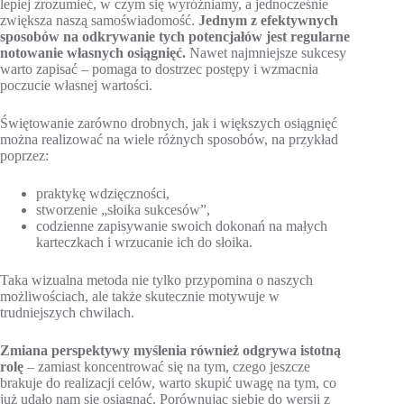
lepiej zrozumieć, w czym się wyróżniamy, a jednocześnie
zwiększa naszą samoświadomość.
Jednym z efektywnych
sposobów na odkrywanie tych potencjałów jest regularne
notowanie własnych osiągnięć.
Nawet najmniejsze sukcesy
warto zapisać – pomaga to dostrzec postępy i wzmacnia
poczucie własnej wartości.
Świętowanie zarówno drobnych, jak i większych osiągnięć
można realizować na wiele różnych sposobów, na przykład
poprzez:
praktykę wdzięczności,
stworzenie „słoika sukcesów”,
codzienne zapisywanie swoich dokonań na małych
karteczkach i wrzucanie ich do słoika.
Taka wizualna metoda nie tylko przypomina o naszych
możliwościach, ale także skutecznie motywuje w
trudniejszych chwilach.
Zmiana perspektywy myślenia również odgrywa istotną
rolę
– zamiast koncentrować się na tym, czego jeszcze
brakuje do realizacji celów, warto skupić uwagę na tym, co
już udało nam się osiągnąć. Porównując siebie do wersji z