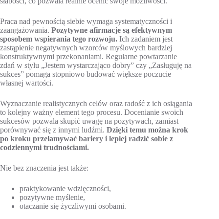
słabości, co pozwala realnie ocenić swoje możliwości.
Praca nad pewnością siebie wymaga systematyczności i
zaangażowania.
Pozytywne afirmacje są efektywnym
sposobem wspierania tego rozwoju.
Ich zadaniem jest
zastąpienie negatywnych wzorców myślowych bardziej
konstruktywnymi przekonaniami. Regularne powtarzanie
zdań w stylu „Jestem wystarczająco dobry” czy „Zasługuję na
sukces” pomaga stopniowo budować większe poczucie
własnej wartości.
Wyznaczanie realistycznych celów oraz radość z ich osiągania
to kolejny ważny element tego procesu. Docenianie swoich
sukcesów pozwala skupić uwagę na pozytywach, zamiast
porównywać się z innymi ludźmi.
Dzięki temu można krok
po kroku przełamywać bariery i lepiej radzić sobie z
codziennymi trudnościami.
Nie bez znaczenia jest także:
praktykowanie wdzięczności,
pozytywne myślenie,
otaczanie się życzliwymi osobami.