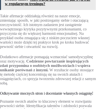
w regularnym treningu?
Takie afirmacje oddziałują również na nasze emocje,
zmieniając sposób, w jaki postrzegamy siebie i otaczającą
rzeczywistość. Ich istotnym zadaniem jest zastąpienie
wewnętrznego krytyka pozytywnymi przekonaniami, co
przyczynia się do większej harmonii emocjonalnej. Na
przykład osoba zmagająca się z niskim poczuciem własnej
wartości może dzięki tej praktyce krok po kroku budować
pewność siebie i otwartość na rozwój.
Dodatkowo afirmacje pomagają wzmacniać samodyscyplinę
oraz motywację.
Codzienne powtarzanie inspirujących
zdań przypomina o osobistych możliwościach i wspiera
unikanie porównań z innymi.
W rezultacie osoby stosujące
tę metodę częściej koncentrują się na swoich atutach i
osiągnięciach, co sprzyja tworzeniu zdrowszej relacji z samym
sobą.
Odkrywanie mocnych stron i docenianie własnych osiągnięć
Poznanie swoich atutów to kluczowy element w rozwijaniu
pewności siebie. Identyfikacja talentów i zdolności pozwala