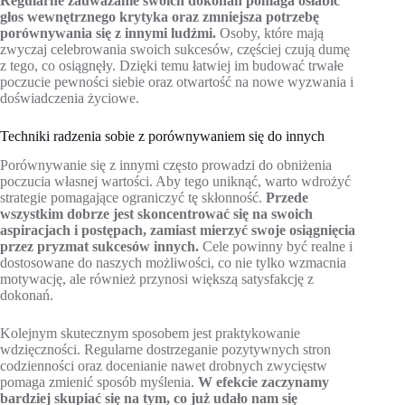
Regularne zauważanie swoich dokonań pomaga osłabić
głos wewnętrznego krytyka oraz zmniejsza potrzebę
porównywania się z innymi ludźmi.
Osoby, które mają
zwyczaj celebrowania swoich sukcesów, częściej czują dumę
z tego, co osiągnęły. Dzięki temu łatwiej im budować trwałe
poczucie pewności siebie oraz otwartość na nowe wyzwania i
doświadczenia życiowe.
Techniki radzenia sobie z porównywaniem się do innych
Porównywanie się z innymi często prowadzi do obniżenia
poczucia własnej wartości. Aby tego uniknąć, warto wdrożyć
strategie pomagające ograniczyć tę skłonność.
Przede
wszystkim dobrze jest skoncentrować się na swoich
aspiracjach i postępach, zamiast mierzyć swoje osiągnięcia
przez pryzmat sukcesów innych.
Cele powinny być realne i
dostosowane do naszych możliwości, co nie tylko wzmacnia
motywację, ale również przynosi większą satysfakcję z
dokonań.
Kolejnym skutecznym sposobem jest praktykowanie
wdzięczności. Regularne dostrzeganie pozytywnych stron
codzienności oraz docenianie nawet drobnych zwycięstw
pomaga zmienić sposób myślenia.
W efekcie zaczynamy
bardziej skupiać się na tym, co już udało nam się