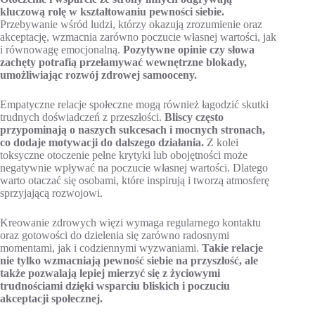
kluczową rolę w kształtowaniu pewności siebie.
Przebywanie wśród ludzi, którzy okazują zrozumienie oraz
akceptację, wzmacnia zarówno poczucie własnej wartości, jak
i równowagę emocjonalną.
Pozytywne opinie czy słowa
zachęty potrafią przełamywać wewnętrzne blokady,
umożliwiając rozwój zdrowej samooceny.
Empatyczne relacje społeczne mogą również łagodzić skutki
trudnych doświadczeń z przeszłości.
Bliscy często
przypominają o naszych sukcesach i mocnych stronach,
co dodaje motywacji do dalszego działania.
Z kolei
toksyczne otoczenie pełne krytyki lub obojętności może
negatywnie wpływać na poczucie własnej wartości. Dlatego
warto otaczać się osobami, które inspirują i tworzą atmosferę
sprzyjającą rozwojowi.
Kreowanie zdrowych więzi wymaga regularnego kontaktu
oraz gotowości do dzielenia się zarówno radosnymi
momentami, jak i codziennymi wyzwaniami.
Takie relacje
nie tylko wzmacniają pewność siebie na przyszłość, ale
także pozwalają lepiej mierzyć się z życiowymi
trudnościami dzięki wsparciu bliskich i poczuciu
akceptacji społecznej.