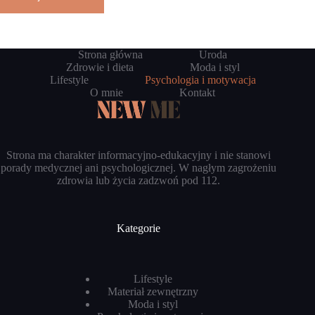
Strona główna
Uroda
Zdrowie i dieta
Moda i styl
Lifestyle
Psychologia i motywacja
O mnie
Kontakt
Strona ma charakter informacyjno-edukacyjny i nie stanowi
porady medycznej ani psychologicznej. W nagłym zagrożeniu
zdrowia lub życia zadzwoń pod 112.
Kategorie
Lifestyle
Materiał zewnętrzny
Moda i styl