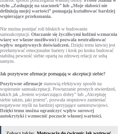
zmienić sposób postrzegania własnej osoby.
Proste zdania w
stylu „Zasługuję na szacunek” lub „Moje słabości nie
definiują mojej wartości” pomagają kształtować bardziej
wspierające przekonania.
Nie można pomijać roli bliskich w budowaniu
samoakceptacji.
Otaczanie się życzliwymi ludźmi wzmacnia
wiarę we własne możliwości i pozwala neutralizować
wpływ negatywnych doświadczeń.
Dzięki temu łatwiej jest
przełamywać emocjonalne bariery i krok po kroku budować
stabilną pewność siebie opartą na zdrowej relacji ze sobą
samym.
Jak pozytywne afirmacje pomagają w akceptacji siebie?
Pozytywne afirmacje
stanowią efektywny sposób na
wspieranie samoakceptacji. Powtarzanie prostych stwierdzeń,
takich jak „Jestem wystarczająco dobry” lub „Akceptuję
siebie takim, jaki jestem”, pozwala stopniowo zamieniać
negatywne myśli na bardziej sprzyjające samorozwojowi.
Dzięki temu można ograniczyć wpływ surowej
autokrytyki i wzmocnić poczucie własnej wartości.
Zobacz także:
Motywacja do ćwiczeń: jak wytrwać