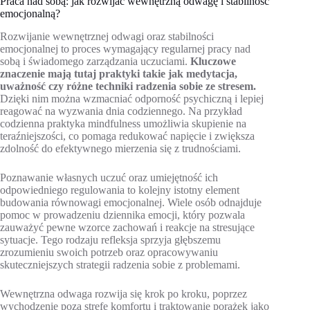
Praca nad sobą: jak rozwijać wewnętrzną odwagę i stabilność
emocjonalną?
Rozwijanie wewnętrznej odwagi oraz stabilności
emocjonalnej to proces wymagający regularnej pracy nad
sobą i świadomego zarządzania uczuciami.
Kluczowe
znaczenie mają tutaj praktyki takie jak medytacja,
uważność czy różne techniki radzenia sobie ze stresem.
Dzięki nim można wzmacniać odporność psychiczną i lepiej
reagować na wyzwania dnia codziennego. Na przykład
codzienna praktyka mindfulness umożliwia skupienie na
teraźniejszości, co pomaga redukować napięcie i zwiększa
zdolność do efektywnego mierzenia się z trudnościami.
Poznawanie własnych uczuć oraz umiejętność ich
odpowiedniego regulowania to kolejny istotny element
budowania równowagi emocjonalnej. Wiele osób odnajduje
pomoc w prowadzeniu dziennika emocji, który pozwala
zauważyć pewne wzorce zachowań i reakcje na stresujące
sytuacje. Tego rodzaju refleksja sprzyja głębszemu
zrozumieniu swoich potrzeb oraz opracowywaniu
skuteczniejszych strategii radzenia sobie z problemami.
Wewnętrzna odwaga rozwija się krok po kroku, poprzez
wychodzenie poza strefę komfortu i traktowanie porażek jako