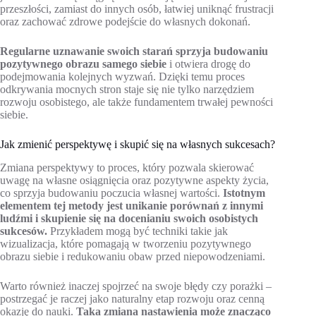
przeszłości, zamiast do innych osób, łatwiej uniknąć frustracji
oraz zachować zdrowe podejście do własnych dokonań.
Regularne uznawanie swoich starań sprzyja budowaniu
pozytywnego obrazu samego siebie
i otwiera drogę do
podejmowania kolejnych wyzwań. Dzięki temu proces
odkrywania mocnych stron staje się nie tylko narzędziem
rozwoju osobistego, ale także fundamentem trwałej pewności
siebie.
Jak zmienić perspektywę i skupić się na własnych sukcesach?
Zmiana perspektywy to proces, który pozwala skierować
uwagę na własne osiągnięcia oraz pozytywne aspekty życia,
co sprzyja budowaniu poczucia własnej wartości.
Istotnym
elementem tej metody jest unikanie porównań z innymi
ludźmi i skupienie się na docenianiu swoich osobistych
sukcesów.
Przykładem mogą być techniki takie jak
wizualizacja, które pomagają w tworzeniu pozytywnego
obrazu siebie i redukowaniu obaw przed niepowodzeniami.
Warto również inaczej spojrzeć na swoje błędy czy porażki –
postrzegać je raczej jako naturalny etap rozwoju oraz cenną
okazję do nauki.
Taka zmiana nastawienia może znacząco