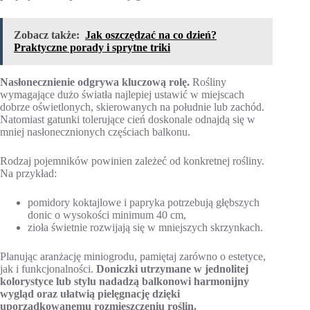
Zobacz także:
Jak oszczędzać na co dzień?
Praktyczne porady i sprytne triki
Nasłonecznienie odgrywa kluczową rolę.
Rośliny
wymagające dużo światła najlepiej ustawić w miejscach
dobrze oświetlonych, skierowanych na południe lub zachód.
Natomiast gatunki tolerujące cień doskonale odnajdą się w
mniej nasłonecznionych częściach balkonu.
Rodzaj pojemników powinien zależeć od konkretnej rośliny.
Na przykład:
pomidory koktajlowe i papryka potrzebują głębszych
donic o wysokości minimum 40 cm,
zioła świetnie rozwijają się w mniejszych skrzynkach.
Planując aranżację miniogrodu, pamiętaj zarówno o estetyce,
jak i funkcjonalności.
Doniczki utrzymane w jednolitej
kolorystyce lub stylu nadadzą balkonowi harmonijny
wygląd oraz ułatwią pielęgnację dzięki
uporządkowanemu rozmieszczeniu roślin.