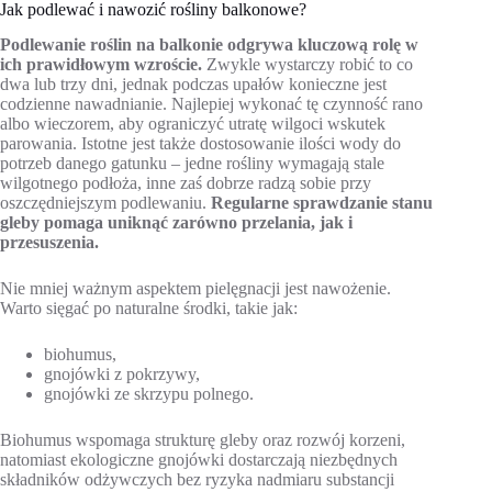
Jak podlewać i nawozić rośliny balkonowe?
Podlewanie roślin na balkonie odgrywa kluczową rolę w
ich prawidłowym wzroście.
Zwykle wystarczy robić to co
dwa lub trzy dni, jednak podczas upałów konieczne jest
codzienne nawadnianie. Najlepiej wykonać tę czynność rano
albo wieczorem, aby ograniczyć utratę wilgoci wskutek
parowania. Istotne jest także dostosowanie ilości wody do
potrzeb danego gatunku – jedne rośliny wymagają stale
wilgotnego podłoża, inne zaś dobrze radzą sobie przy
oszczędniejszym podlewaniu.
Regularne sprawdzanie stanu
gleby pomaga uniknąć zarówno przelania, jak i
przesuszenia.
Nie mniej ważnym aspektem pielęgnacji jest nawożenie.
Warto sięgać po naturalne środki, takie jak:
biohumus,
gnojówki z pokrzywy,
gnojówki ze skrzypu polnego.
Biohumus wspomaga strukturę gleby oraz rozwój korzeni,
natomiast ekologiczne gnojówki dostarczają niezbędnych
składników odżywczych bez ryzyka nadmiaru substancji