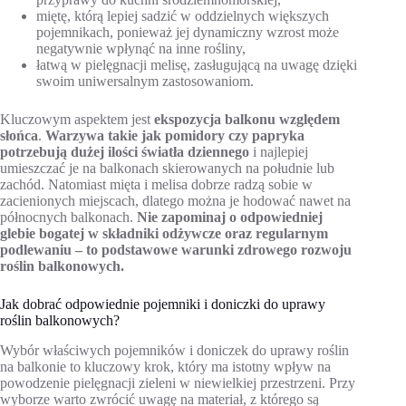
miętę, którą lepiej sadzić w oddzielnych większych
pojemnikach, ponieważ jej dynamiczny wzrost może
negatywnie wpłynąć na inne rośliny,
łatwą w pielęgnacji melisę, zasługującą na uwagę dzięki
swoim uniwersalnym zastosowaniom.
Kluczowym aspektem jest
ekspozycja balkonu względem
słońca
.
Warzywa takie jak pomidory czy papryka
potrzebują dużej ilości światła dziennego
i najlepiej
umieszczać je na balkonach skierowanych na południe lub
zachód. Natomiast mięta i melisa dobrze radzą sobie w
zacienionych miejscach, dlatego można je hodować nawet na
północnych balkonach.
Nie zapominaj o odpowiedniej
glebie bogatej w składniki odżywcze oraz regularnym
podlewaniu – to podstawowe warunki zdrowego rozwoju
roślin balkonowych.
Jak dobrać odpowiednie pojemniki i doniczki do uprawy
roślin balkonowych?
Wybór właściwych pojemników i doniczek do uprawy roślin
na balkonie to kluczowy krok, który ma istotny wpływ na
powodzenie pielęgnacji zieleni w niewielkiej przestrzeni. Przy
wyborze warto zwrócić uwagę na materiał, z którego są