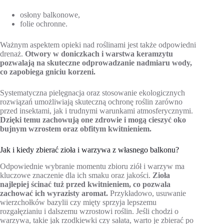
osłony balkonowe,
folie ochronne.
Ważnym aspektem opieki nad roślinami jest także odpowiedni
drenaż.
Otwory w doniczkach i warstwa keramzytu
pozwalają na skuteczne odprowadzanie nadmiaru wody,
co zapobiega gniciu korzeni.
Systematyczna pielęgnacja oraz stosowanie ekologicznych
rozwiązań umożliwiają skuteczną ochronę roślin zarówno
przed insektami, jak i trudnymi warunkami atmosferycznymi.
Dzięki temu zachowują one zdrowie i mogą cieszyć oko
bujnym wzrostem oraz obfitym kwitnieniem.
Jak i kiedy zbierać zioła i warzywa z własnego balkonu?
Odpowiednie wybranie momentu zbioru ziół i warzyw ma
kluczowe znaczenie dla ich smaku oraz jakości.
Zioła
najlepiej ścinać tuż przed kwitnieniem, co pozwala
zachować ich wyrazisty aromat.
Przykładowo, usuwanie
wierzchołków bazylii czy mięty sprzyja lepszemu
rozgałęzianiu i dalszemu wzrostowi roślin. Jeśli chodzi o
warzywa, takie jak rzodkiewki czy sałata, warto je zbierać po