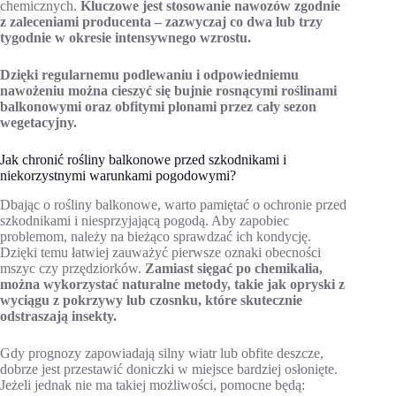
chemicznych.
Kluczowe jest stosowanie nawozów zgodnie
z zaleceniami producenta – zazwyczaj co dwa lub trzy
tygodnie w okresie intensywnego wzrostu.
Dzięki regularnemu podlewaniu i odpowiedniemu
nawożeniu można cieszyć się bujnie rosnącymi roślinami
balkonowymi oraz obfitymi plonami przez cały sezon
wegetacyjny.
Jak chronić rośliny balkonowe przed szkodnikami i
niekorzystnymi warunkami pogodowymi?
Dbając o rośliny balkonowe, warto pamiętać o ochronie przed
szkodnikami i niesprzyjającą pogodą. Aby zapobiec
problemom, należy na bieżąco sprawdzać ich kondycję.
Dzięki temu łatwiej zauważyć pierwsze oznaki obecności
mszyc czy przędziorków.
Zamiast sięgać po chemikalia,
można wykorzystać naturalne metody, takie jak opryski z
wyciągu z pokrzywy lub czosnku, które skutecznie
odstraszają insekty.
Gdy prognozy zapowiadają silny wiatr lub obfite deszcze,
dobrze jest przestawić doniczki w miejsce bardziej osłonięte.
Jeżeli jednak nie ma takiej możliwości, pomocne będą: