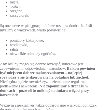
mięta,
szałwia,
oregano,
szczypiorek.
Są one łatwe w pielęgnacji i dobrze rosną w donicach. Jeśli
myślimy o warzywach, warto postawić na:
pomidory koktajlowe,
rzodkiewki,
sałatę,
niewielkie odmiany ogórków.
Aby rośliny mogły się dobrze rozwijać, kluczowe jest
zapewnienie im odpowiednich warunków.
Balkon powinien
być miejscem dobrze nasłonecznionym – najlepiej
sprawdzają się te skierowane na południe lub zachód.
Niezbędna będzie również żyzna ziemia oraz regularne
podlewanie i nawożenie.
Nie zapomnijmy o drenażu w
donicach – pozwoli to uniknąć nadmiaru wilgoci przy
korzeniach.
Ważnym aspektem jest także dopasowanie wielkości doniczek
do potrzeb konkretnych gatunków: