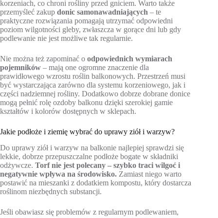
korzeniach, co chroni rośliny przed gniciem. Warto także
przemyśleć zakup
donic samonawadniających
– te
praktyczne rozwiązania pomagają utrzymać odpowiedni
poziom wilgotności gleby, zwłaszcza w gorące dni lub gdy
podlewanie nie jest możliwe tak regularnie.
Nie można też zapominać o
odpowiednich wymiarach
pojemników
– mają one ogromne znaczenie dla
prawidłowego wzrostu roślin balkonowych. Przestrzeń musi
być wystarczająca zarówno dla systemu korzeniowego, jak i
części nadziemnej rośliny. Dodatkowo dobrze dobrane donice
mogą pełnić rolę ozdoby balkonu dzięki szerokiej gamie
kształtów i kolorów dostępnych w sklepach.
Jakie podłoże i ziemię wybrać do uprawy ziół i warzyw?
Do uprawy ziół i warzyw na balkonie najlepiej sprawdzi się
lekkie, dobrze przepuszczalne podłoże bogate w składniki
odżywcze.
Torf nie jest polecany – szybko traci wilgoć i
negatywnie wpływa na środowisko.
Zamiast niego warto
postawić na mieszanki z dodatkiem kompostu, który dostarcza
roślinom niezbędnych substancji.
Jeśli obawiasz się problemów z regularnym podlewaniem,