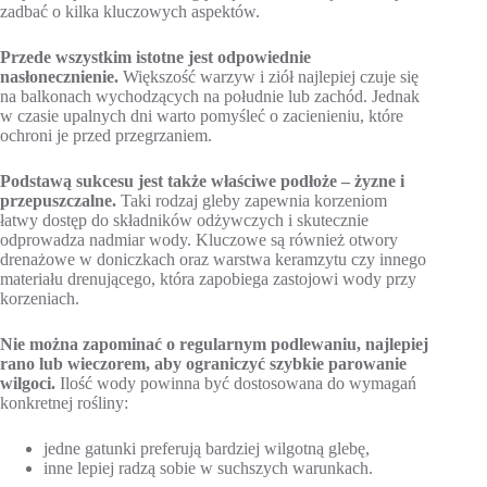
zadbać o kilka kluczowych aspektów.
Przede wszystkim istotne jest odpowiednie
nasłonecznienie.
Większość warzyw i ziół najlepiej czuje się
na balkonach wychodzących na południe lub zachód. Jednak
w czasie upalnych dni warto pomyśleć o zacienieniu, które
ochroni je przed przegrzaniem.
Podstawą sukcesu jest także właściwe podłoże – żyzne i
przepuszczalne.
Taki rodzaj gleby zapewnia korzeniom
łatwy dostęp do składników odżywczych i skutecznie
odprowadza nadmiar wody. Kluczowe są również otwory
drenażowe w doniczkach oraz warstwa keramzytu czy innego
materiału drenującego, która zapobiega zastojowi wody przy
korzeniach.
Nie można zapominać o regularnym podlewaniu, najlepiej
rano lub wieczorem, aby ograniczyć szybkie parowanie
wilgoci.
Ilość wody powinna być dostosowana do wymagań
konkretnej rośliny:
jedne gatunki preferują bardziej wilgotną glebę,
inne lepiej radzą sobie w suchszych warunkach.