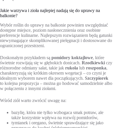
Jakie warzywa i zioła najlepiej nadają się do uprawy na
balkonie?
Wybór roślin do uprawy na balkonie powinien uwzględniać
dostępne miejsce, poziom nasłonecznienia oraz osobiste
preferencje kulinarne. Najlepszym rozwiązaniem będą gatunki
niewymagające skomplikowanej pielęgnacji i dostosowane do
ograniczonej przestrzeni.
Doskonałym przykładem są
pomidory koktajlowe
, które
świetnie rozwijają się w głębokich donicach.
Rzodkiewki
czy
różnorodne odmiany sałat, takie jak
rukola
lub
roszponka
,
charakteryzują się krótkim okresem wegetacji – co czyni je
idealnym wyborem nawet dla początkujących.
Szczypiorek
to kolejna propozycja – można go hodować samodzielnie albo
w połączeniu z innymi ziołami.
Wśród ziół warto zwrócić uwagę na:
bazylię, która nie tylko wzbogaca smak potraw, ale
także korzystnie wpływa na rozwój pomidorów,
tymianek i oregano, świetnie sprawdzające się jako
przyprawy do kuchni śródziemnomorskiej,