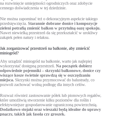
na rozwinięcie umiejętności ogrodniczych oraz zdobycie
cennego doświadczenia w tej dziedzinie.
Nie można zapominać też o dekoracyjnym aspekcie takiego
przedsięwzięcia.
Starannie dobrane donice i kompozycje
zieleni potrafią zmienić balkon w przytulną oazę spokoju.
Nawet niewielką przestrzeń da się przekształcić w urokliwy
zakątek pełen natury i relaksu.
Jak zorganizować przestrzeń na balkonie, aby zmieścić
miniogród?
Aby urządzić miniogród na balkonie, warto jak najlepiej
wykorzystać dostępną przestrzeń.
Na początek dobierz
odpowiednie pojemniki – skrzynki balkonowe, donice czy
wiszące kosze świetnie sprawdzą się w oszczędzaniu
miejsca.
Skrzynki można przymocować do balustrady, co
pozwoli zachować wolną podłogę dla innych celów.
Rozważ również zastosowanie półek lub pionowych regałów,
które umożliwią stworzenie kilku poziomów dla roślin i
efektywniejsze gospodarowanie ograniczoną powierzchnią.
Dodatkowo stojaki oraz wieszaki będą idealne do uprawy
pnączy, takich jak fasola czy groszek.