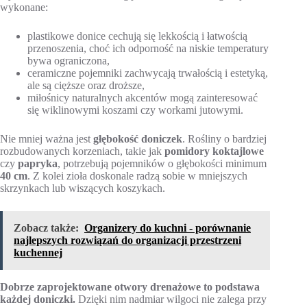
wykonane:
plastikowe donice cechują się lekkością i łatwością
przenoszenia, choć ich odporność na niskie temperatury
bywa ograniczona,
ceramiczne pojemniki zachwycają trwałością i estetyką,
ale są cięższe oraz droższe,
miłośnicy naturalnych akcentów mogą zainteresować
się wiklinowymi koszami czy workami jutowymi.
Nie mniej ważna jest
głębokość doniczek
. Rośliny o bardziej
rozbudowanych korzeniach, takie jak
pomidory koktajlowe
czy
papryka
, potrzebują pojemników o głębokości minimum
40 cm
. Z kolei zioła doskonale radzą sobie w mniejszych
skrzynkach lub wiszących koszykach.
Zobacz także:
Organizery do kuchni - porównanie
najlepszych rozwiązań do organizacji przestrzeni
kuchennej
Dobrze zaprojektowane otwory drenażowe to podstawa
każdej doniczki.
Dzięki nim nadmiar wilgoci nie zalega przy