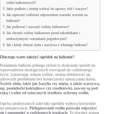
roślin balkonowych?
Jakie podłoże i ziemię wybrać do uprawy ziół i warzyw?
Jak zapewnić roślinom odpowiednie warunki wzrostu na
balkonie?
Jak podlewać i nawozić rośliny balkonowe?
Jak chronić rośliny balkonowe przed szkodnikami i
niekorzystnymi warunkami pogodowymi?
Jak i kiedy zbierać zioła i warzywa z własnego balkonu?
Dlaczego warto założyć ogródek na balkonie?
Posiadanie balkonu pełnego zieleni to doskonały sposób na
wprowadzenie ekologicznych rozwiązań do codziennego
życia. Uprawiając własne rośliny, można delektować się
zdrowymi produktami bez konieczności opuszczania domu.
Świeże zioła, takie jak bazylia czy mięta, a także warzywa,
np. pomidorki koktajlowe czy rzodkiewki, zawsze są pod
ręką i wolne od sztucznych środków ochrony roślin.
Oprócz praktycznych zalet taki ogródek wpływa korzystnie
na samopoczucie.
Pielęgnowanie roślin pozwala odprężyć
się i zapomnieć o codziennych troskach.
To również szansa