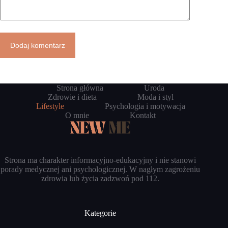
Dodaj komentarz
Strona główna
Uroda
Zdrowie i dieta
Moda i styl
Lifestyle
Psychologia i motywacja
O mnie
Kontakt
Strona ma charakter informacyjno-edukacyjny i nie stanowi
porady medycznej ani psychologicznej. W nagłym zagrożeniu
zdrowia lub życia zadzwoń pod 112.
Kategorie